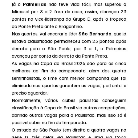
Já o 
Palmeiras 
não teve vida fácil, mas superou o 
Mirassol por 3 a 2 fora de casa, assim, alcançou 23 
pontos na vice-liderança do Grupo D, após o tropeço 
da Ponte Preta ante o Bragantino.
Nas quartas, vai encarar o líder 
São Bernardo
, que já 
estava classificado permaneceu com 23 pontos após 
derrota para o São Paulo, por 3 a 1, o Palmeiras 
avançou por conta da derrota da Ponte Preta.
As vagas na Copa do Brasil 2026 são para os cinco 
melhores ao fim do campeonato, além dos quatro 
semifinalistas, o time com melhor campanha que foi 
eliminado nas quartas garantem as vagas, portanto, é 
preciso aguardar.
Normalmente, vários clubes paulistas conseguem 
classificação à Copa do Brasil via outras competições, 
abrindo outras vagas para o Paulistão, mas isso só é 
possível saber no fim da temporada.
O estado de São Paulo tem direito a quatro vagas na 
Série D, três delas via Paulistão e uma via Copa 