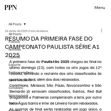
PPN
Menu
All Posts
24 de fev. de 2025
2 min de leitura
All Posts
RESUMO DA PRIMEIRA FASE DO
Política
CAMPEONATO PAULISTA SÉRIE A1
Notícias
2025
Opinião
A primeira fase do 
Paulistão 2025
 chegou ao final no 
Esporte
ultimo domingo (23), com todos os oito jogos da 12ª 
Politica em Foco
rodada, definindo o restante dos oito classificados às 
quartas de final, além dos dois rebaixados.
Entretenimento
Corinthians, Mirassol, São Paulo, Novorizontino e São 
Cotidiano
Bernardo já estavam classificados, Santos, Red Bull 
Internacional
Bragantino e Palmeiras completaram a lista, por outro 
lado, Água Santa e Inter de Limeira foram rebaixados.
Saúde
As quartas de final serão realizadas em jogo único, o 
Politica