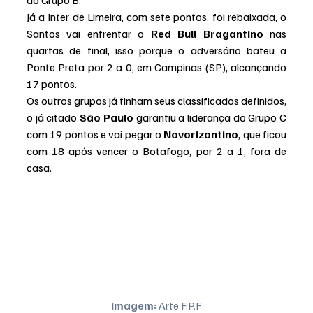
do Grupo B.
Já a Inter de Limeira, com sete pontos, foi rebaixada, o 
Santos vai enfrentar o 
Red Bull Bragantino
 nas 
quartas de final, isso porque o adversário bateu a 
Ponte Preta por 2 a 0, em Campinas (SP), alcançando 
17 pontos.
Os outros grupos já tinham seus classificados definidos, 
o já citado 
São Paulo
 garantiu a liderança do Grupo C 
com 19 pontos e vai pegar o 
Novorizontino
, que ficou 
com 18 após vencer o Botafogo, por 2 a 1, fora de 
casa.
Imagem:
 Arte F.P.F