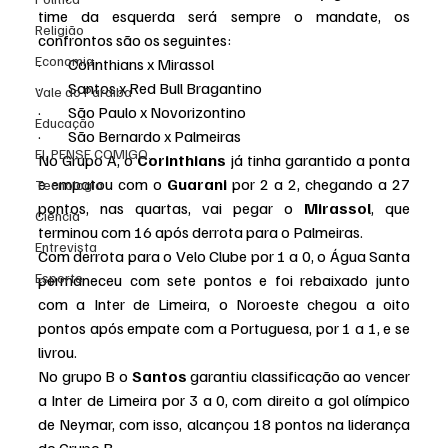
time da esquerda será sempre o mandate, os 
Religião
confrontos são os seguintes:
Economia
·         Corinthians x Mirassol
·         Santos x Red Bull Bragantino
Vale do Paraiba
·         São Paulo x Novorizontino
Educação
·         São Bernardo x Palmeiras
EI, PENSE COMIGO.
No Grupo A, o 
Corinthians 
já tinha garantido a ponta 
e empatou com o 
Guarani 
por 2 a 2, chegando a 27 
Tecnologia
pontos, nas quartas, vai pegar o 
Mirassol
, que 
Ciência
terminou com 16 após derrota para o Palmeiras.
Entrevista
Com derrota para o Velo Clube por 1 a 0, o Água Santa 
Esporte
permaneceu com sete pontos e foi rebaixado junto 
com a Inter de Limeira, o Noroeste chegou a oito 
pontos após empate com a Portuguesa, por 1 a 1, e se 
livrou.
No grupo B o 
Santos 
garantiu classificação ao vencer 
a Inter de Limeira por 3 a 0, com direito a gol olímpico 
de Neymar, com isso, alcançou 18 pontos na liderança 