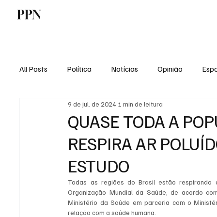
PPN
Home
Politica
Tecnologia
E
All Posts
Política
Notícias
Opinião
Espo
9 de jul. de 2024
1 min de leitura
Economia
Vale do Paraiba
Educação
QUASE TODA A POP
RESPIRA AR POLUÍ
ESTUDO
Todas as regiões do Brasil estão respirando 
Organização Mundial da Saúde, de acordo com u
Ministério da Saúde em parceria com o Ministér
relação com a saúde humana.