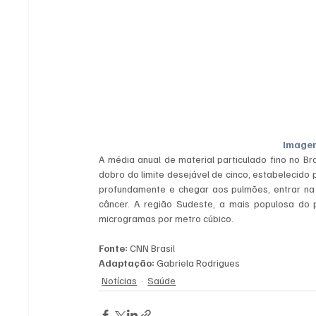
Image
A média anual de material particulado fino no B
dobro do limite desejável de cinco, estabelecido
profundamente e chegar aos pulmões, entrar na 
câncer. A região Sudeste, a mais populosa do p
microgramas por metro cúbico.
Fonte:
 CNN Brasil
Adaptação:
 Gabriela Rodrigues
Notícias
Saúde