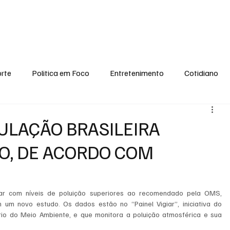
conomia
Saúde
Esporte
Entretenimento
Ciência
Entrevistas
rte
Politica em Foco
Entretenimento
Cotidiano
EI, PENSE COMIGO.
Tecnologia
Ciência
Entrevista
ULAÇÃO BRASILEIRA
DO, DE ACORDO COM
ar com níveis de poluição superiores ao recomendado pela OMS, 
m novo estudo. Os dados estão no “Painel Vigiar”, iniciativa do 
io do Meio Ambiente, e que monitora a poluição atmosférica e sua 