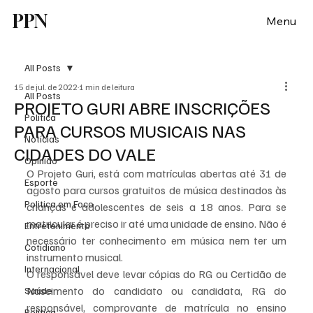
PPN
Menu
All Posts
15 de jul. de 2022
1 min de leitura
All Posts
PROJETO GURI ABRE INSCRIÇÕES
Política
PARA CURSOS MUSICAIS NAS
Notícias
CIDADES DO VALE
Opinião
O Projeto Guri, está com matrículas abertas até 31 de 
Esporte
agosto para cursos gratuitos de música destinados às 
Politica em Foco
crianças e adolescentes de seis a 18 anos. Para se 
matricular é preciso ir até uma unidade de ensino. Não é 
Entretenimento
necessário ter conhecimento em música nem ter um 
Cotidiano
instrumento musical. 
Internacional
O responsável deve levar cópias do RG ou Certidão de 
Nascimento do candidato ou candidata, RG do 
Saúde
responsável, comprovante de matrícula no ensino 
Politica