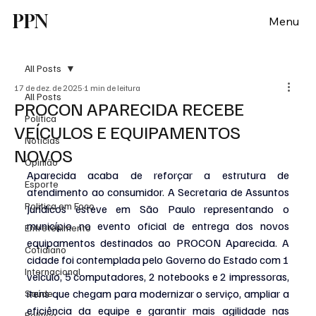
PPN
Menu
All Posts
17 de dez. de 2025
1 min de leitura
All Posts
PROCON APARECIDA RECEBE
Política
VEÍCULOS E EQUIPAMENTOS
Notícias
NOVOS
Opinião
Aparecida acaba de reforçar a estrutura de 
Esporte
atendimento ao consumidor. A Secretaria de Assuntos 
Politica em Foco
Jurídicos esteve em São Paulo representando o 
município no evento oficial de entrega dos novos 
Entretenimento
equipamentos destinados ao PROCON Aparecida. A 
Cotidiano
cidade foi contemplada pelo Governo do Estado com 1 
Internacional
veículo, 5 computadores, 2 notebooks e 2 impressoras, 
itens que chegam para modernizar o serviço, ampliar a 
Saúde
eficiência da equipe e garantir mais agilidade nas 
Politica