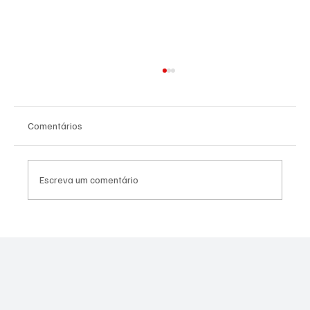
Comentários
Escreva um comentário
BOLSONARO TEM DIREITO A BENEFÍCIOS
VITALÍCIOS DURANTE PRISÃO, DECIDE TRF-6