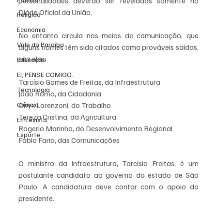
personalidades deverão ser reveladas somente no 
Diário Oficial da União.
Religião
Economia
No entanto circula nos meios de comunicação, que 
Vale do Paraiba
alguns nomes têm sido citados como prováveis saídas, 
são eles:
Educação
EI, PENSE COMIGO.
Tarcísio Gomes de Freitas, da Infraestrutura
Tecnologia
Joao Roma, da Cidadania 
Ciência
Onyx Lorenzoni, do Trabalho
Tereza Cristina, da Agricultura
Entrevista
Rogerio Marinho, do Desenvolvimento Regional
Esporte
Fábio Faria, das Comunicações 
O ministro da infraestrutura, Tarcísio Freitas, é um 
postulante candidato ao governo do estado de São 
Paulo. A candidatura deve contar com o apoio do 
presidente.