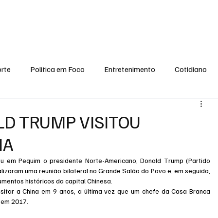
conomia
Saúde
Esporte
Entretenimento
Ciência
Entrevistas
rte
Politica em Foco
Entretenimento
Cotidiano
EI, PENSE COMIGO.
Tecnologia
Ciência
Entrevista
LD TRUMP VISITOU
NA
beu em Pequim o presidente Norte-Americano, Donald Trump (Partido 
realizaram uma reunião bilateral no Grande Salão do Povo e, em seguida, 
mentos históricos da capital Chinesa.
isitar a China em 9 anos, a última vez que um chefe da Casa Branca 
, em 2017.