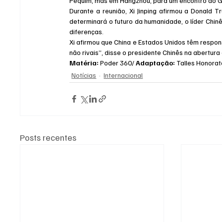
Pequim, mas em Hangzhou, para um encontro do G
Durante a reunião, Xi Jinping afirmou a Donald 
determinará o futuro da humanidade, o líder Chi
diferenças.
Xi afirmou que China e Estados Unidos têm respons
não rivais”, disse o presidente Chinês na abertura
Matéria: 
Poder 360/ 
Adaptação: 
Talles Honorat
Notícias
Internacional
Posts recentes