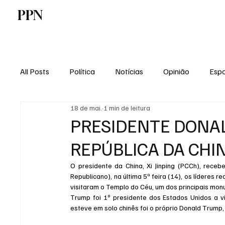
PPN
Home
Politica
Tecnologia
E
All Posts
Política
Notícias
Opinião
Espo
18 de mai.
1 min de leitura
Economia
Vale do Paraiba
Educação
PRESIDENTE DONA
REPÚBLICA DA CHI
O presidente da China, Xi Jinping (PCCh), rece
Republicano), na última 5ª feira (14), os líderes 
visitaram o Templo do Céu, um dos principais monu
Trump foi 1º presidente dos Estados Unidos a v
esteve em solo chinês foi o próprio Donald Trump