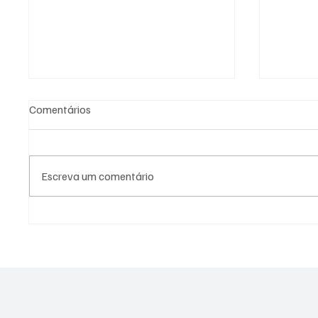
Comentários
Escreva um comentário
SÃO JOSÉ CONHECEU SUA 1ª
NADADO
DERROTA NA COPA PAULISTA
MOLIN
2026
MEDALH
RECORD