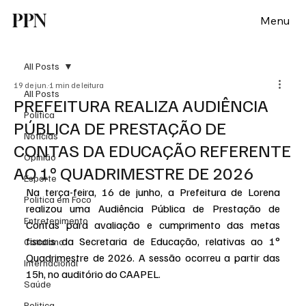
PPN
Menu
All Posts
19 de jun.
1 min de leitura
All Posts
PREFEITURA REALIZA AUDIÊNCIA
Política
PÚBLICA DE PRESTAÇÃO DE
Notícias
CONTAS DA EDUCAÇÃO REFERENTE
Opinião
AO 1º QUADRIMESTRE DE 2026
Esporte
Na terça-feira, 16 de junho, a Prefeitura de Lorena 
Politica em Foco
realizou uma Audiência Pública de Prestação de 
Entretenimento
Contas para avaliação e cumprimento das metas 
fiscais da Secretaria de Educação, relativas ao 1° 
Cotidiano
Quadrimestre de 2026. A sessão ocorreu a partir das 
Internacional
15h, no auditório do CAAPEL.
Saúde
Politica