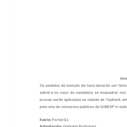
Im
Os pedidos de isenção da taxa deverão ser feito
edital e no caso do candidato se enquadrar nos 
provas serão aplicadas na cidade de Taubaté, em 2
pelo site de concursos públicos da VUNESP e reali
Fonte:
 Portal G1
Adaptação:
 Gabriela Rodrigues