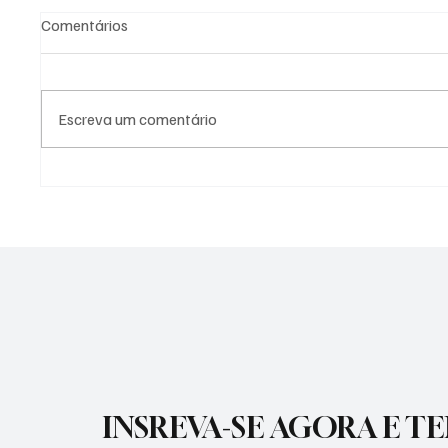
Comentários
Escreva um comentário
SÃO JOSÉ CONHECEU SUA 1ª
NADADO
DERROTA NA COPA PAULISTA
MOLIN
2026
MEDALH
RECORD
INSREVA-SE AGORA E T