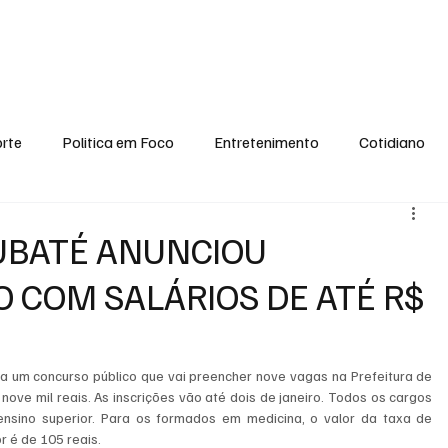
conomia
Saúde
Esporte
Entretenimento
Ciência
Entrevistas
rte
Politica em Foco
Entretenimento
Cotidiano
EI, PENSE COMIGO.
Tecnologia
Ciência
Entrevista
UBATÉ ANUNCIOU
 COM SALÁRIOS DE ATÉ R$
a um concurso público que vai preencher nove vagas na Prefeitura de 
ove mil reais. As inscrições vão até dois de janeiro. Todos os cargos 
nsino superior. Para os formados em medicina, o valor da taxa de 
r é de 105 reais.