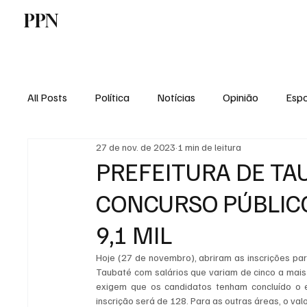
PPN
Home
Politica
Tecnologia
E
All Posts
Política
Notícias
Opinião
Espo
27 de nov. de 2023
1 min de leitura
Economia
Vale do Paraiba
Educação
PREFEITURA DE TA
CONCURSO PÚBLICO
9,1 MIL
Hoje (27 de novembro), abriram as inscrições par
Taubaté com salários que variam de cinco a mais n
exigem que os candidatos tenham concluído o e
inscrição será de 128. Para as outras áreas, o valo