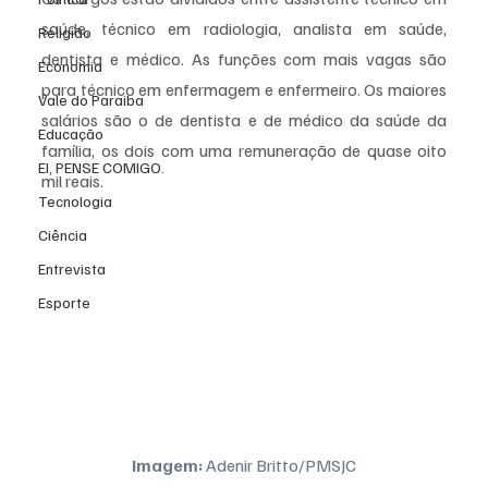
saúde, técnico em radiologia, analista em saúde, 
Religião
dentista e médico. As funções com mais vagas são 
Economia
para técnico em enfermagem e enfermeiro. Os maiores 
Vale do Paraiba
salários são o de dentista e de médico da saúde da 
Educação
família, os dois com uma remuneração de quase oito 
EI, PENSE COMIGO.
mil reais.
Tecnologia
Ciência
Entrevista
Esporte
Imagem:
 Adenir Britto/PMSJC