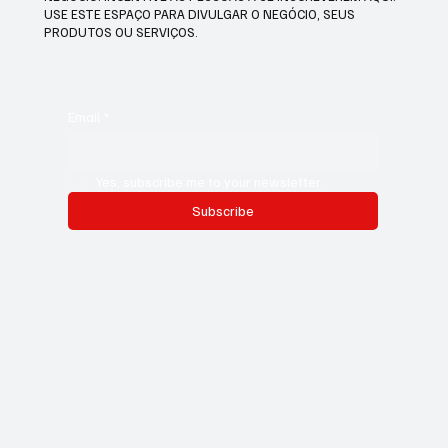
USE ESTE ESPAÇO PARA DIVULGAR O NEGÓCIO, SEUS
PRODUTOS OU SERVIÇOS.
Email
*
Yes, subscribe me to your newsletter.
Subscribe