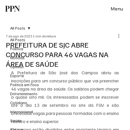
PPN
Menu
All Posts
7 de ago. de 2023
1 min de leitura
All Posts
PREFEITURA DE SJC ABRE
Política
CONCURSO PARA 46 VAGAS NA
Notícias
ÁREA DE SAÚDE
Opinião
A Prefeitura de São José dos Campos abriu as 
Esporte
inscrições para um concurso público que vai preencher 
Politica em Foco
46 vagas na área da saúde. Os salários podem chegar 
Entretenimento
a quase oito mil. Os interessados podem se inscrever 
Cotidiano
até o dia 13 de setembro no site da FGV e são 
Internacional
oferecidas vagas para pessoas formadas com o ensino 
Saúde
técnico e ensino superior.
Os cargos estão divididos entre assistente técnico em 
Politica