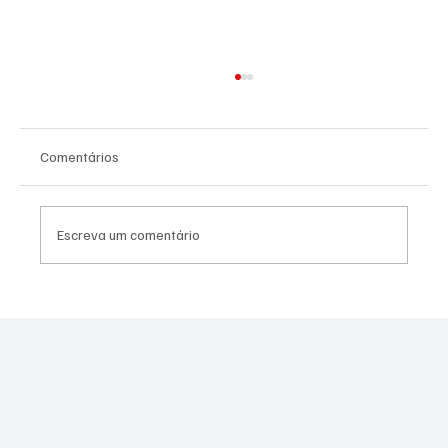
Comentários
Escreva um comentário
NADADORA JOSEENSE FABÍOLA MOLINA
CONQUISTOU DUAS MEDALHAS DE OURO E
BATEU RECORDE BRASILEIRO