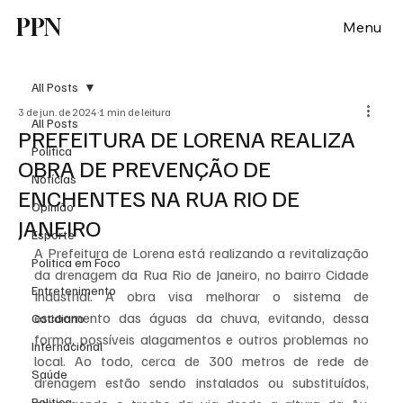
PPN
Menu
All Posts
3 de jun. de 2024
1 min de leitura
All Posts
PREFEITURA DE LORENA REALIZA
Política
OBRA DE PREVENÇÃO DE
Notícias
ENCHENTES NA RUA RIO DE
Opinião
JANEIRO
Esporte
A Prefeitura de Lorena está realizando a revitalização 
Politica em Foco
da drenagem da Rua Rio de Janeiro, no bairro Cidade 
Entretenimento
Industrial. A obra visa melhorar o sistema de 
escoamento das águas da chuva, evitando, dessa 
Cotidiano
forma, possíveis alagamentos e outros problemas no 
Internacional
local. Ao todo, cerca de 300 metros de rede de 
Saúde
drenagem estão sendo instalados ou substituídos, 
Politica