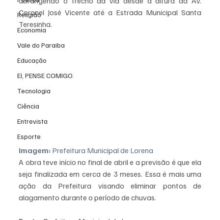
abrangendo o trecho da via desde a altura da Av. 
Coronel José Vicente até a Estrada Municipal Santa 
Religião
Teresinha.
Economia
Vale do Paraiba
Educação
EI, PENSE COMIGO.
Tecnologia
Ciência
Entrevista
Esporte
Imagem:
 Prefeitura Municipal de Lorena
A obra teve início no final de abril e a previsão é que ela 
seja finalizada em cerca de 3 meses. Essa é mais uma 
ação da Prefeitura visando eliminar pontos de 
alagamento durante o período de chuvas.