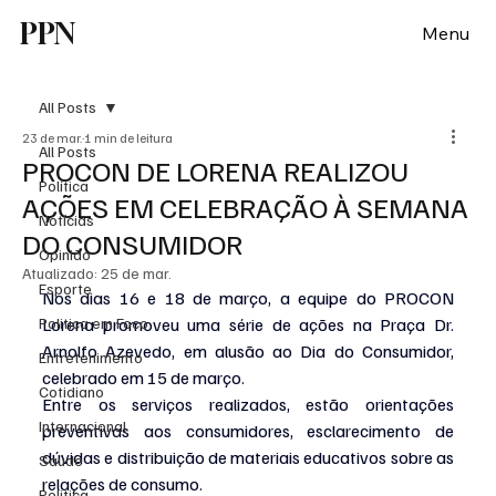
PPN
Menu
All Posts
23 de mar.
1 min de leitura
All Posts
PROCON DE LORENA REALIZOU
Política
AÇÕES EM CELEBRAÇÃO À SEMANA
Notícias
DO CONSUMIDOR
Opinião
Atualizado:
25 de mar.
Esporte
Nos dias 16 e 18 de março, a equipe do PROCON 
Politica em Foco
Lorena promoveu uma série de ações na Praça Dr. 
Arnolfo Azevedo, em alusão ao Dia do Consumidor, 
Entretenimento
celebrado em 15 de março.
Cotidiano
Entre os serviços realizados, estão orientações 
Internacional
preventivas aos consumidores, esclarecimento de 
dúvidas e distribuição de materiais educativos sobre as 
Saúde
relações de consumo.
Politica