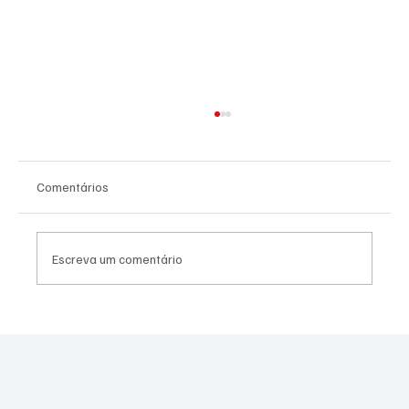
Comentários
Escreva um comentário
PREFEITURA REALIZARÁ VACINAÇÃO
ANTIRRÁBICA PARA PETS