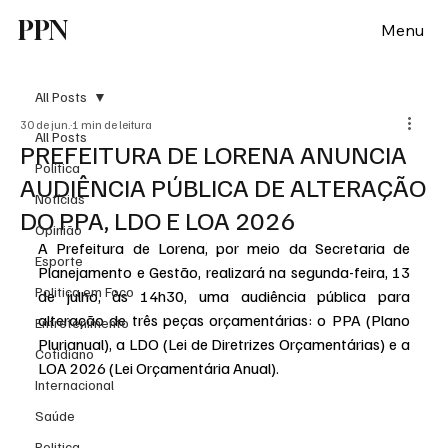
PPN
Menu
All Posts
30 de jun.
1 min de leitura
All Posts
PREFEITURA DE LORENA ANUNCIA
Política
AUDIÊNCIA PÚBLICA DE ALTERAÇÃO
Notícias
DO PPA, LDO E LOA 2026
Opinião
A Prefeitura de Lorena, por meio da Secretaria de 
Esporte
Planejamento e Gestão, realizará na segunda-feira, 13 
Politica em Foco
de julho, às 14h30, uma audiência pública para 
alteração de três peças orçamentárias: o PPA (Plano 
Entretenimento
Plurianual), a LDO (Lei de Diretrizes Orçamentárias) e a 
Cotidiano
LOA 2026 (Lei Orçamentária Anual).
Internacional
Saúde
Politica