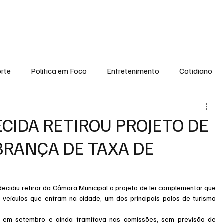
conomia
Saúde
Esporte
Entretenimento
Ciência
Entrevistas
rte
Politica em Foco
Entretenimento
Cotidiano
EI, PENSE COMIGO.
Tecnologia
Ciência
Entrevista
ECIDA RETIROU PROJETO DE
OBRANÇA DE TAXA DE
decidiu retirar da Câmara Municipal o projeto de lei complementar que 
veículos que entram na cidade, um dos principais polos de turismo 
 em setembro e ainda tramitava nas comissões, sem previsão de 