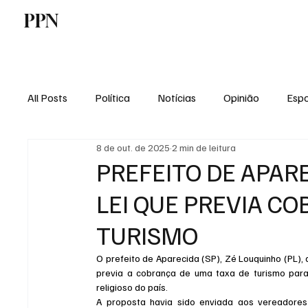
PPN
Home
Politica
Tecnologia
E
All Posts
Política
Notícias
Opinião
Espo
8 de out. de 2025
2 min de leitura
Economia
Vale do Paraiba
Educação
PREFEITO DE APAR
LEI QUE PREVIA C
TURISMO
O prefeito de Aparecida (SP), Zé Louquinho (PL), 
previa a cobrança de uma taxa de turismo para 
religioso do país.
A proposta havia sido enviada aos vereadores