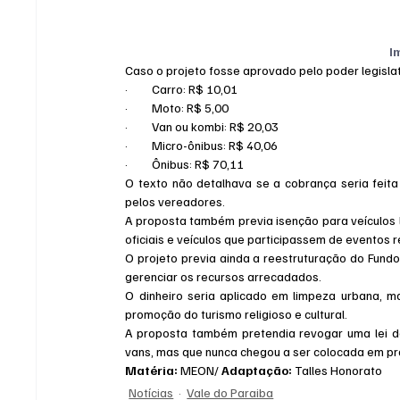
I
Caso o projeto fosse aprovado pelo poder legislat
·         Carro: R$ 10,01
·         Moto: R$ 5,00
·         Van ou kombi: R$ 20,03
·         Micro-ônibus: R$ 40,06
·         Ônibus: R$ 70,11
O texto não detalhava se a cobrança seria feita
pelos vereadores.
A proposta também previa isenção para veículos l
oficiais e veículos que participassem de eventos 
O projeto previa ainda a reestruturação do Fundo
gerenciar os recursos arrecadados.
O dinheiro seria aplicado em limpeza urbana, m
promoção do turismo religioso e cultural.
A proposta também pretendia revogar uma lei de
vans, mas que nunca chegou a ser colocada em pr
Matéria: 
MEON/ 
Adaptação: 
Talles Honorato
Notícias
Vale do Paraiba