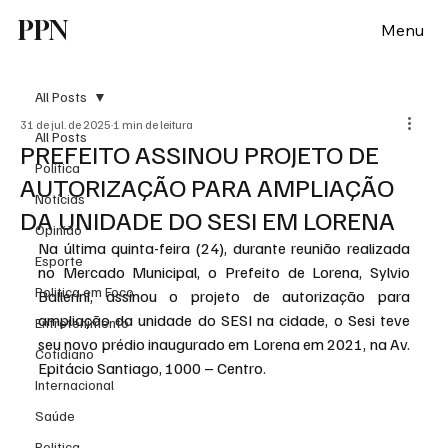
PPN
Menu
All Posts
31 de jul. de 2025
1 min de leitura
All Posts
PREFEITO ASSINOU PROJETO DE
Política
AUTORIZAÇÃO PARA AMPLIAÇÃO
Notícias
DA UNIDADE DO SESI EM LORENA
Opinião
Na última quinta-feira (24), durante reunião realizada 
Esporte
no Mercado Municipal, o Prefeito de Lorena, Sylvio 
Politica em Foco
Ballerini, assinou o projeto de autorização para 
ampliação da unidade do SESI na cidade, o Sesi teve 
Entretenimento
seu novo prédio inaugurado em Lorena em 2021, na Av. 
Cotidiano
Epitácio Santiago, 1000 – Centro.
Internacional
Saúde
Politica