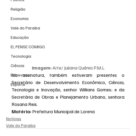
Religião
Economia
Vale do Paraiba
Educação
EI, PENSE COMIGO.
Tecnologia
Ciência
Imagem: 
Arte/ Juliana Quênia P.M.L
Na assinatura, também estiveram presentes o 
Entrevista
Secretário de Desenvolvimento Econômico, Ciência, 
Esporte
Tecnologia e Inovação, senhor Willians Gomes; e da 
Secretária de Obras e Planejamento Urbano, senhora 
Rosana Reis.
Matéria: 
Prefeitura Municipal de Lorena
Notícias
Vale do Paraiba