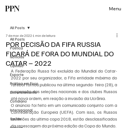
PPN
Menu
All Posts
7 de mar. de 2022
1 min de leitura
All Posts
POR DECISÃO DA FIFA RUSSIA
Política
FICARÁ DE FORA DO MUNDIAL DO
Notícias
CATAR – 2022
Opinião
A Federação Russa foi excluída do Mundial do Catar- 
Esporte
2022 por seu organizador, a Fifa entidade máxima do 
Politica em Foco
futebol tornou publicou na última segunda- feira (28), a 
suspensão das seleções nacionais e dos clubes Russos 
Entretenimento
até nova ordem, em reação a invasão da Ucrânia.
Cotidiano
O anúncio foi feito em um comunicado conjunto com a 
Internacional
Confederação Europeia (UEFA). Com isso, os Russos 
anfitriões da ultima copa 2018, estão desclassificados 
Saúde
da repescagem da próxima edição da Copa do Mundo.
Politica