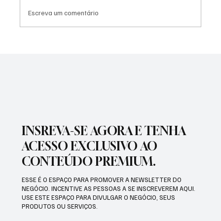
Escreva um comentário
NADADORA JOSEENSE FABÍOLA MOLINA
CONQUISTOU DUAS MEDALHAS DE OURO E
BATEU RECORDE BRASILEIRO
INSREVA-SE AGORA E TENHA
ACESSO EXCLUSIVO AO
CONTEÚDO PREMIUM.
ESSE É O ESPAÇO PARA PROMOVER A NEWSLETTER DO
NEGÓCIO. INCENTIVE AS PESSOAS A SE INSCREVEREM AQUI.
USE ESTE ESPAÇO PARA DIVULGAR O NEGÓCIO, SEUS
PRODUTOS OU SERVIÇOS.