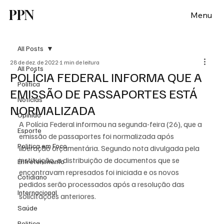
PPN
Menu
All Posts
28 de dez. de 2022
1 min de leitura
All Posts
POLÍCIA FEDERAL INFORMA QUE A
Política
EMISSÃO DE PASSAPORTES ESTÁ
Notícias
NORMALIZADA
Opinião
A Polícia Federal informou na segunda-feira (26), que a 
Esporte
emissão de passaportes foi normalizada após 
Politica em Foco
liberação orçamentária. Segundo nota divulgada pela 
instituição, a distribuição de documentos que se 
Entretenimento
encontravam represados foi iniciada e os novos 
Cotidiano
pedidos serão processados após a resolução das 
Internacional
solicitações anteriores.
Saúde
Politica