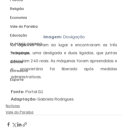
Religião
Economia
Vale do Paraiba
Educação
Imagem:
 Divulgação
EI, PENSE COMIGO.
Os agentes foram ao lugar e encontraram as três 
máquinas, uma desligada e duas ligadas, que juntas 
Tecnologia
possuíam 240 reais. As máquinas foram apreendidas e 
Ciência
o proprietário foi liberado após medidas 
Entrevista
administrativas.
Esporte
Fonte:
 Portal G1
Adaptação:
 Gabriela Rodrigues
Notícias
Vale do Paraiba