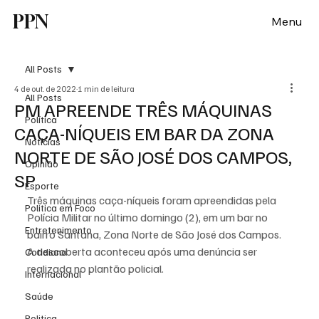
PPN
Menu
All Posts
4 de out. de 2022
1 min de leitura
All Posts
PM APREENDE TRÊS MÁQUINAS
Política
CAÇA-NÍQUEIS EM BAR DA ZONA
Notícias
NORTE DE SÃO JOSÉ DOS CAMPOS,
Opinião
SP
Esporte
Três máquinas caça-níqueis foram apreendidas pela 
Politica em Foco
Polícia Militar no último domingo (2), em um bar no 
Entretenimento
bairro Santana, Zona Norte de São José dos Campos. 
A descoberta aconteceu após uma denúncia ser 
Cotidiano
realizada no plantão policial.
Internacional
Saúde
Politica