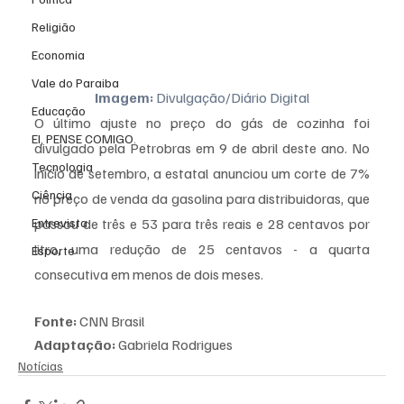
Religião
Economia
Vale do Paraiba
Imagem:
 Divulgação/Diário Digital
Educação
O último ajuste no preço do gás de cozinha foi 
EI, PENSE COMIGO.
divulgado pela Petrobras em 9 de abril deste ano. No 
Tecnologia
início de setembro, a estatal anunciou um corte de 7% 
Ciência
no preço de venda da gasolina para distribuidoras, que 
Entrevista
passou de três e 53 para três reais e 28 centavos por 
litro, uma redução de 25 centavos - a quarta 
Esporte
consecutiva em menos de dois meses.
Fonte:
 CNN Brasil 
Adaptação:
 Gabriela Rodrigues 
Notícias