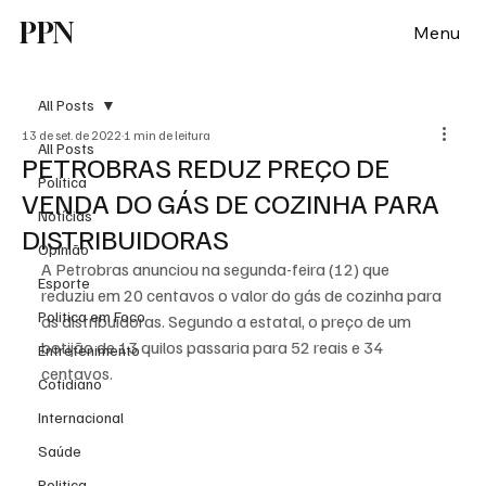
PPN
Menu
All Posts
13 de set. de 2022
1 min de leitura
All Posts
PETROBRAS REDUZ PREÇO DE
Política
VENDA DO GÁS DE COZINHA PARA
Notícias
DISTRIBUIDORAS
Opinião
A Petrobras anunciou na segunda-feira (12) que 
Esporte
reduziu em 20 centavos o valor do gás de cozinha para 
Politica em Foco
as distribuidoras. Segundo a estatal, o preço de um 
botijão de 13 quilos passaria para 52 reais e 34 
Entretenimento
centavos.
Cotidiano
Internacional
Saúde
Politica