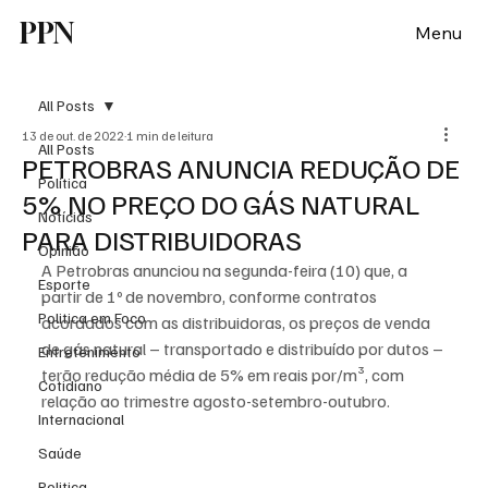
PPN
Menu
All Posts
13 de out. de 2022
1 min de leitura
All Posts
PETROBRAS ANUNCIA REDUÇÃO DE
Política
5% NO PREÇO DO GÁS NATURAL
Notícias
PARA DISTRIBUIDORAS
Opinião
A Petrobras anunciou na segunda-feira (10) que, a 
Esporte
partir de 1º de novembro, conforme contratos 
Politica em Foco
acordados com as distribuidoras, os preços de venda 
de gás natural – transportado e distribuído por dutos – 
Entretenimento
terão redução média de 5% em reais por/m³, com 
Cotidiano
relação ao trimestre agosto-setembro-outubro.
Internacional
Saúde
Politica