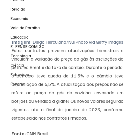
Religião
Economia
Vale do Paraiba
Educação
Imagem:
 Diego Herculano/NurPhoto via Getty Images
EI, PENSE COMIGO.
Estes contratos preveem atualizações trimestrais e 
Tecnologia
vinculam a variação do preço do gás às oscilações do 
Ciência
petróleo Brent e da taxa de câmbio. Durante o período, 
Entrevista
o petróleo teve queda de 11,5% e o câmbio teve 
Esporte
depreciação de 6,5%. A atualização dos preços não se 
refere ao preço do gás de cozinha, envasado em 
botijões ou vendido a granel. Os novos valores seguirão 
vigentes até o final de janeiro de 2023, conforme 
estabelecido nos contratos firmados. 
Fonte:
 CNN Brasil