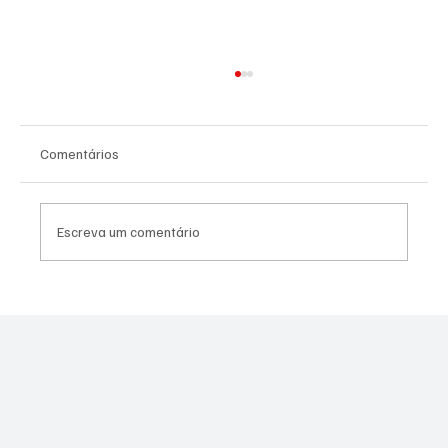
Comentários
Escreva um comentário
PREFEITURA REALIZARÁ VACINAÇÃO
ANTIRRÁBICA PARA PETS