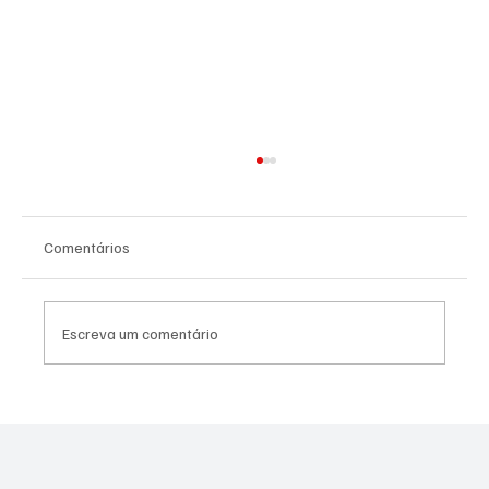
Comentários
Escreva um comentário
PREFEITURA REALIZARÁ VACINAÇÃO
ANTIRRÁBICA PARA PETS