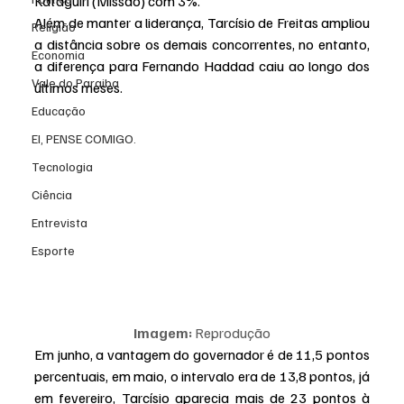
Kataguiri (Missão) com 3%.
Além de manter a liderança, Tarcísio de Freitas ampliou 
Religião
a distância sobre os demais concorrentes, no entanto, 
Economia
a diferença para Fernando Haddad caiu ao longo dos 
Vale do Paraiba
últimos meses.
Educação
EI, PENSE COMIGO.
Tecnologia
Ciência
Entrevista
Esporte
Imagem:
 Reprodução
Em junho, a vantagem do governador é de 11,5 pontos 
percentuais, em maio, o intervalo era de 13,8 pontos, já 
em fevereiro, Tarcísio aparecia mais de 23 pontos à 