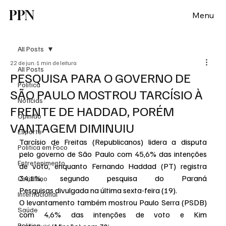
PPN
Menu
All Posts
22 de jun.
1 min de leitura
All Posts
PESQUISA PARA O GOVERNO DE
Política
SÃO PAULO MOSTROU TARCÍSIO À
Notícias
FRENTE DE HADDAD, PORÉM
Opinião
VANTAGEM DIMINUIU
Esporte
Tarcísio de Freitas (Republicanos) lidera a disputa 
Politica em Foco
pelo governo de São
Paulo com 45,6% das intenções 
Entretenimento
de voto, enquanto Fernando Haddad (PT) registra 
34,1%, segundo pesquisa do
Paraná 
Cotidiano
Pesquisas divulgada na última sexta-feira (19).
Internacional
O levantamento também mostrou Paulo Serra (PSDB) 
Saúde
com 4,6% das intenções de voto e Kim 
Politica