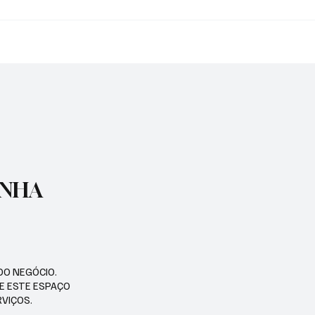
TURA REALIZARÁ
APARECIDA PARTICIPA 
ÇÃO ANTIRRÁBICA
ENCONTRO REGIONAL 
ETS
EDUCAÇÃO
ENHA
DO NEGÓCIO.
SE ESTE ESPAÇO
RVIÇOS.