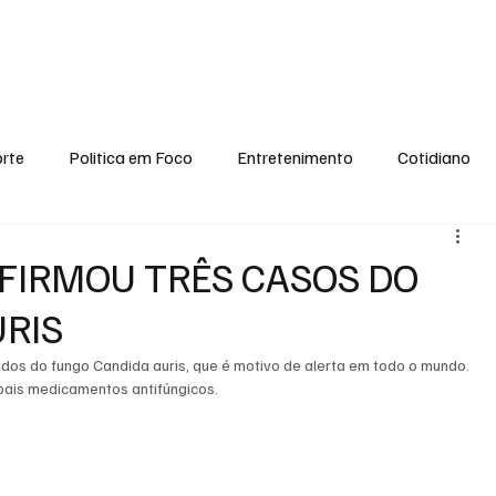
conomia
Saúde
Esporte
Entretenimento
Ciência
Entrevistas
rte
Politica em Foco
Entretenimento
Cotidiano
EI, PENSE COMIGO.
Tecnologia
Ciência
Entrevista
IRMOU TRÊS CASOS DO
RIS
os do fungo Candida auris, que é motivo de alerta em todo o mundo. 
pais medicamentos antifúngicos. 