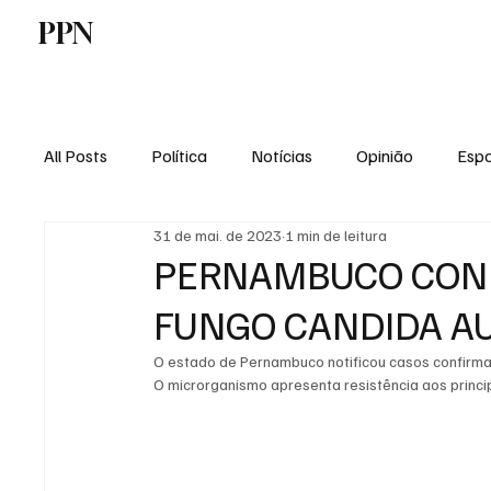
PPN
Home
Politica
Tecnologia
E
All Posts
Política
Notícias
Opinião
Espo
31 de mai. de 2023
1 min de leitura
Economia
Vale do Paraiba
Educação
PERNAMBUCO CONF
FUNGO CANDIDA AU
O estado de Pernambuco notificou casos confirmad
O microrganismo apresenta resistência aos princi