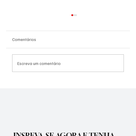
Comentários
Escreva um comentário
SÃO JOSÉ CONHECEU SUA 1ª DERROTA NA
COPA PAULISTA 2026
INSREVA-SE AGORA E TENHA