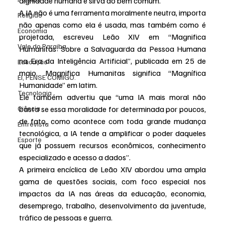
dignidade humana e sirva ao bem comum.
A IA não é uma ferramenta moralmente neutra, importa 
Religião
não apenas como ela é usada, mas também como é 
Economia
projetada, escreveu Leão XIV em “Magnifica 
Vale do Paraiba
Humanitas: Sobre a Salvaguarda da Pessoa Humana 
na Era da Inteligência Artificial”, publicada em 25 de 
Educação
maio, Magnifica Humanitas significa “Magnífica 
EI, PENSE COMIGO.
Humanidade” em latim.
Tecnologia
Ele também advertiu que “uma IA mais moral não 
Ciência
basta se essa moralidade for determinada por poucos, 
de fato, como acontece com toda grande mudança 
Entrevista
tecnológica, a IA tende a amplificar o poder daqueles 
Esporte
que já possuem recursos econômicos, conhecimento 
especializado e acesso a dados”.
A primeira encíclica de Leão XIV abordou uma ampla 
gama de questões sociais, com foco especial nos 
impactos da IA ​​nas áreas da educação, economia, 
desemprego, trabalho, desenvolvimento da juventude, 
tráfico de pessoas e guerra.