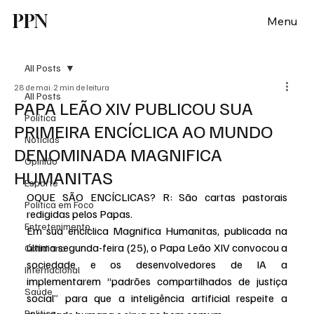
PPN
Menu
All Posts
28 de mai.
2 min de leitura
All Posts
PAPA LEÃO XIV PUBLICOU SUA
Política
PRIMEIRA ENCÍCLICA AO MUNDO
Notícias
DENOMINADA MAGNIFICA
Opinião
HUMANITAS
Esporte
OQUE SÃO ENCÍCLICAS? R: São cartas pastorais 
Politica em Foco
redigidas pelos Papas.
Entretenimento
Em sua encíclica Magnifica Humanitas, publicada na 
última segunda-feira (25), o Papa Leão XIV convocou a 
Cotidiano
sociedade e os desenvolvedores de IA a 
Internacional
implementarem “padrões compartilhados de justiça 
Saúde
social” para que a inteligência artificial respeite a 
Politica