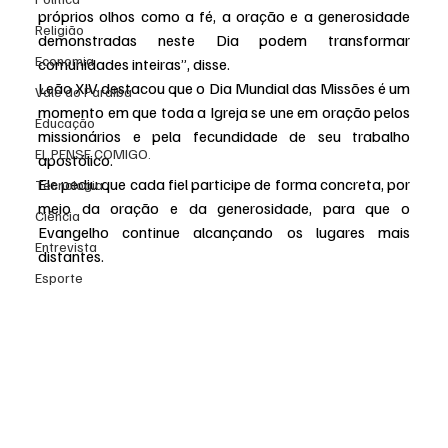
próprios olhos
como
a fé, a oração e a generosidade 
Religião
demonstradas neste Dia podem transformar 
Economia
comunidades inteiras”, disse.
Leão XIV destacou que o Dia Mundial das Missões é um 
Vale do Paraiba
momento em que toda a Igreja se une em oração pelos 
Educação
missionários e pela fecundidade de seu trabalho 
EI, PENSE COMIGO.
apostólico. 
Ele pediu que cada fiel participe de forma concreta, por 
Tecnologia
meio da oração e da generosidade, para que o 
Ciência
Evangelho continue alcançando os lugares mais 
Entrevista
distantes.
Esporte