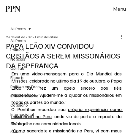
PPN
Menu
All Posts
23 de out. de 2025
1 min de leitura
All Posts
PAPA LEÃO XIV CONVIDOU
Política
CRISTÃOS A SEREM MISSONÁRIOS
Notícias
DA ESPERANÇA
Opinião
Em uma vídeo-mensagem para o Dia Mundial das 
Esporte
Missões, celebrado no ultimo dia 19 de outubro, o Papa 
Politica em Foco
Leão XIV fez um apelo sincero aos fiéis 
missionários: “Ajudem-me a ajudar os missionários em 
Entretenimento
todas as partes do mundo.”
Cotidiano
O Pontífice recordou sua 
própria experiência como 
Internacional
missionário no Peru
, onde viu de perto o impacto do 
Evangelho nas comunidades locais. 
Saúde
“
Como sacerdote e missionário no Peru
, 
vi com meus 
Politica