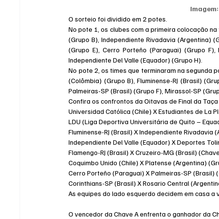
Imagem:
O sorteio foi dividido em 2 potes.
No pote 1, os clubes com a primeira colocação na 
(Grupo B), Independiente Rivadavia (Argentina) (Gr
(Grupo E), Cerro Porteño (Paraguai) (Grupo F),
Independiente Del Valle (Equador) (Grupo H).
No pote 2, os times que terminaram na segunda pos
(Colômbia) (Grupo B), Fluminense-RJ (Brasil) (Gru
Palmeiras-SP (Brasil) (Grupo F), Mirassol-SP (Grup
Confira os confrontos da Oitavas de Final da Taça
Universidad Católica (Chile) X Estudiantes de La P
LDU (Liga Deportiva Universitária de Quito – Equad
Fluminense-RJ (Brasil) X Independiente Rivadavia 
Independiente Del Valle (Equador) X Deportes Tol
Flamengo-RJ (Brasil) X Cruzeiro-MG (Brasil) (Chave
Coquimbo Unido (Chile) X Platense (Argentina) (Gr
Cerro Porteño (Paraguai) X Palmeiras-SP (Brasil) 
Corinthians-SP (Brasil) X Rosario Central (Argenti
As equipes do lado esquerdo decidem em casa a 
O vencedor da Chave A enfrenta o ganhador da Ch