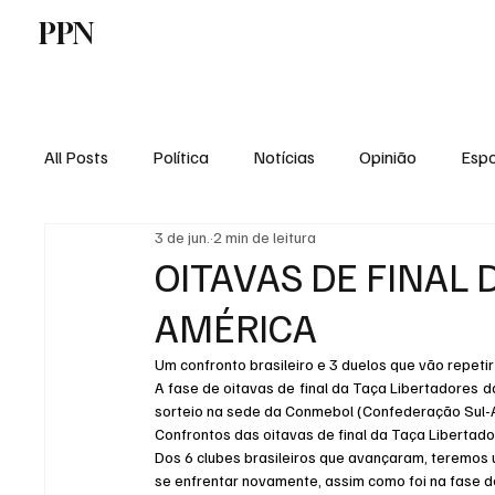
PPN
Home
Politica
Tecnologia
E
All Posts
Política
Notícias
Opinião
Espo
3 de jun.
2 min de leitura
Economia
Vale do Paraiba
Educação
OITAVAS DE FINAL 
AMÉRICA
Um confronto brasileiro e 3 duelos que vão repetir
A fase de oitavas de final da Taça Libertadores d
sorteio na sede da Conmebol (Confederação Sul-A
Confrontos das oitavas de final da Taça Libertad
Dos 6 clubes brasileiros que avançaram, teremos u
se enfrentar novamente, assim como foi na fase d