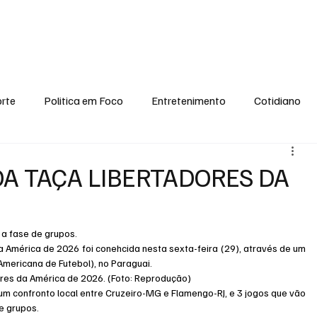
conomia
Saúde
Esporte
Entretenimento
Ciência
Entrevistas
rte
Politica em Foco
Entretenimento
Cotidiano
EI, PENSE COMIGO.
Tecnologia
Ciência
Entrevista
DA TAÇA LIBERTADORES DA
 a fase de grupos.
a América de 2026 foi conehcida nesta sexta-feira (29), através de um 
mericana de Futebol), no Paraguai.
ores da América de 2026. (Foto: Reprodução)
m confronto local entre Cruzeiro-MG e Flamengo-RJ, e 3 jogos que vão 
e grupos.