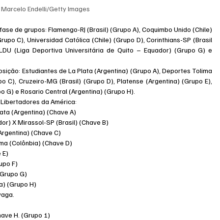
 Marcelo Endelli/Getty Images
fase de grupos: Flamengo-RJ (Brasil) (Grupo A), Coquimbo Unido (Chile) 
upo C), Universidad Católica (Chile) (Grupo D), Corinthians-SP (Brasil 
 LDU (Liga Deportiva Universitária de Quito – Equador) (Grupo G) e 
ição: Estudiantes de La Plata (Argentina) (Grupo A), Deportes Tolima 
po C), Cruzeiro-MG (Brasil) (Grupo D), Platense (Argentina) (Grupo E), 
o G) e Rosario Central (Argentina) (Grupo H).
 Libertadores da América:
lata (Argentina) (Chave A)
or) X Mirassol-SP (Brasil) (Chave B)
(Argentina) (Chave C)
ima (Colônbia) (Chave D)
 E)
upo F)
(Grupo G)
na) (Grupo H)
vaga.
ave H. (Grupo 1)