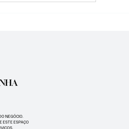
TURA INTENSIFICA
PREFEITURA DE
DE ZELADORIA EM
GUARATINGUETÁ ENT
NTES REGIÕES DA
REVITALIZAÇÃO DA PR
COELHO NETO
ENHA
DO NEGÓCIO.
SE ESTE ESPAÇO
RVIÇOS.