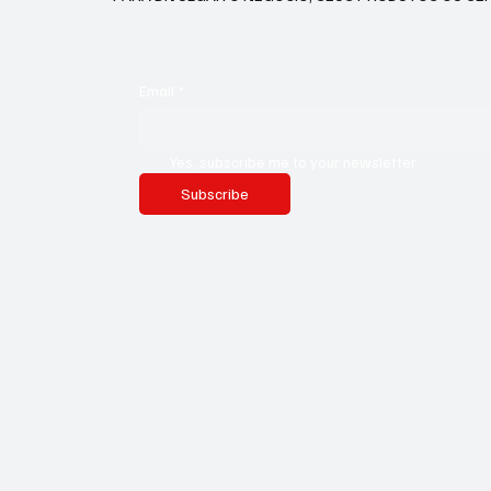
Email
*
Yes, subscribe me to your newsletter.
Subscribe