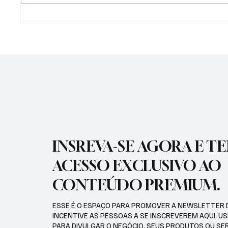
PREFEITURA DE
PREFEI
GUARATINGUETÁ FIRMA
AÇÕES 
TERMOS DE FOMENTO COM A
DIFERE
GUARDA MIRIM E O SOS
CIDADE
SERVIÇO DE OBRAS SOCIAIS
INSREVA-SE AGORA E T
ACESSO EXCLUSIVO AO
CONTEÚDO PREMIUM.
ESSE É O ESPAÇO PARA PROMOVER A NEWSLETTER 
INCENTIVE AS PESSOAS A SE INSCREVEREM AQUI. U
PARA DIVULGAR O NEGÓCIO, SEUS PRODUTOS OU SE