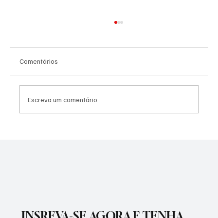
Comentários
Escreva um comentário
SÃO JOSÉ CONHECEU SUA 1ª DERROTA NA
COPA PAULISTA 2026
INSREVA-SE AGORA E TENHA