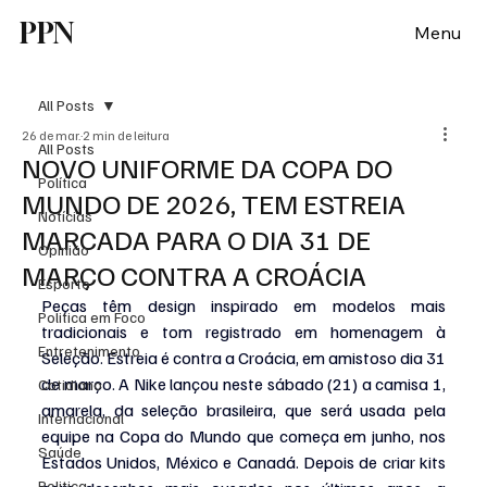
PPN
Menu
All Posts
26 de mar.
2 min de leitura
All Posts
NOVO UNIFORME DA COPA DO
Política
MUNDO DE 2026, TEM ESTREIA
Notícias
MARCADA PARA O DIA 31 DE
Opinião
MARÇO CONTRA A CROÁCIA
Esporte
Peças têm design inspirado em modelos mais 
Politica em Foco
tradicionais e tom registrado em homenagem à 
Entretenimento
Seleção. Estreia é contra a Croácia, em amistoso dia 31 
de março. A Nike lançou neste sábado (21) a camisa 1, 
Cotidiano
amarela, da seleção brasileira, que será usada pela 
Internacional
equipe na Copa do Mundo que começa em junho, nos 
Saúde
Estados Unidos, México e Canadá. Depois de criar kits 
Politica