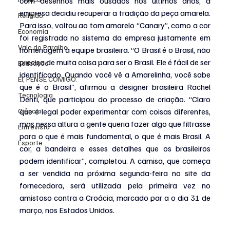
com desenhos mais ousados nos últimos anos, a 
empresa decidiu recuperar a tradição da peça amarela. 
Religião
Para isso, voltou ao tom amarelo “Canary”, como a cor 
Economia
foi registrada no sistema da empresa justamente em 
Vale do Paraiba
homenagem à equipe brasileira. “O Brasil é o Brasil, não 
precisa de muita coisa para ser o Brasil. Ele é fácil de ser 
Educação
identificado. Quando você vê a Amarelinha, você sabe 
EI, PENSE COMIGO.
que é o Brasil”, afirmou a designer brasileira Rachel 
Tecnologia
Denti, que participou do processo de criação. “Claro 
Ciência
que é legal poder experimentar com coisas diferentes, 
mas nessa altura a gente queria fazer algo que filtrasse 
Entrevista
para o que é mais fundamental, o que é mais Brasil. A 
Esporte
cor, a bandeira e esses detalhes que os brasileiros 
podem identificar”, completou. A camisa, que começa 
a ser vendida na próxima segunda-feira no site da 
fornecedora, será utilizada pela primeira vez no 
amistoso contra a Croácia, marcado par a o dia 31 de 
março, nos Estados Unidos.