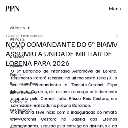
PPN
Menu
All Posts
12 de jan.
1 min de leitura
All Posts
NOVO COMANDANTE DO 5º BIAMV
Política
ASSUMIU A UNIDADE MILITAR DE
Notícias
LORENA PARA 2026
Opinião
O 5º Batalhão de Infantaria Aeromóvel de Lorena, 
Esporte
Regimento Itororó recebeu, na ultima sexta-feira (9), o 
Politica em Foco
seu novo comandante: o Tenente-Coronel Filipe 
Machado Carolino, ele assumiu o cargo anteriormente 
Entretenimento
ocupado pelo Coronel João Bôsco Reis Cestaro, em 
Cotidiano
solenidade realizada no próprio Batalhão.
Internacional
A cerimônia teve início com a inauguração do retrato 
do Coronel Cestaro na Galeria dos Eternos 
Saúde
Comandantes, seguida pela entrega do distintivo e da 
Politica