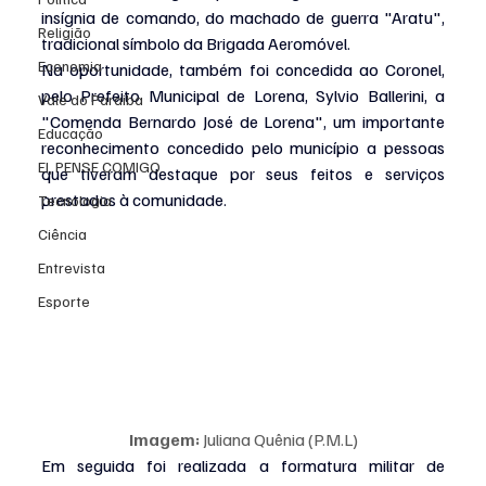
insígnia de comando, do machado de guerra "Aratu", 
Religião
tradicional símbolo da Brigada Aeromóvel.
Economia
Na oportunidade, também foi concedida ao Coronel, 
pelo Prefeito Municipal de Lorena, Sylvio Ballerini, a 
Vale do Paraiba
"Comenda Bernardo José de Lorena", um importante 
Educação
reconhecimento concedido pelo município a pessoas 
EI, PENSE COMIGO.
que tiveram destaque por seus feitos e serviços 
prestados à comunidade.
Tecnologia
Ciência
Entrevista
Esporte
Imagem:
 Juliana Quênia (P.M.L)
Em seguida foi realizada a formatura militar de 