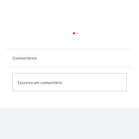
Comentários
Escreva um comentário
PREFEITURA REALIZARÁ VACINAÇÃO
ANTIRRÁBICA PARA PETS