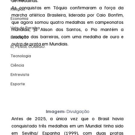
de medalhas.
As conquistas em Tóquio confirmaram a força da 
Religião
marcha atlética Brasileira, liderada por Caio Bonfim, 
Economia
que agora somou quatro medalhas em campeonatos 
Vale do Paraiba
mundiais, já Alison dos Santos, o Pio mantém a 
tradição das barreiras, com uma medalha de ouro e 
Educação
outra de prata em Mundiais.
EI, PENSE COMIGO.
Tecnologia
Ciência
Entrevista
Esporte
Imagem:
 Divulgação
Antes de 2025, a única vez que o Brasil havia 
conquistado três medalhas em um Mundial tinha sido 
em Sevilha/ Espanha (1999),
com duas pratas 