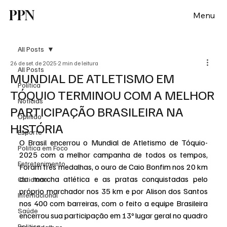
PPN
Menu
All Posts
26 de set. de 2025
2 min de leitura
All Posts
MUNDIAL DE ATLETISMO EM
Política
TÓQUIO TERMINOU COM A MELHOR
Notícias
PARTICIPAÇÃO BRASILEIRA NA
Opinião
HISTÓRIA
Esporte
O Brasil encerrou o Mundial de Atletismo de Tóquio-
Politica em Foco
2025 com a melhor campanha de todos os tempos, 
Entretenimento
Foram três medalhas, o ouro de Caio Bonfim nos 20 km 
da marcha atlética e as pratas conquistadas pelo 
Cotidiano
próprio marchador nos 35 km e por Alison dos Santos 
Internacional
nos 400 com barreiras, com o feito a equipe Brasileira 
Saúde
encerrou sua participação em 13º lugar geral no quadro 
Politica