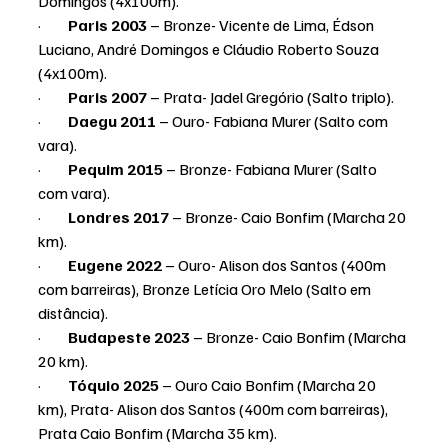
Domingos (4x100m).
·         
Paris 2003
 – Bronze- Vicente de Lima, Édson 
Luciano, André Domingos e Cláudio Roberto Souza 
(4x100m).
·         
Paris 2007
 – Prata- Jadel Gregório (Salto triplo).
·         
Daegu 2011
 – Ouro- Fabiana Murer (Salto com 
vara).
·         
Pequim 2015
 – Bronze- Fabiana Murer (Salto 
com vara).
·         
Londres 2017
 – Bronze- Caio Bonfim (Marcha 20 
km).
·         
Eugene 2022
 – Ouro- Alison dos Santos (400m 
com barreiras), Bronze Letícia Oro Melo (Salto em 
distância).
·         
Budapeste 2023
 – Bronze- Caio Bonfim (Marcha 
20 km).
·         
Tóquio 2025
 – Ouro Caio Bonfim (Marcha 20 
km), Prata- Alison dos Santos (400m com barreiras), 
Prata Caio Bonfim (Marcha 35 km).