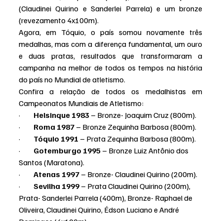
(Claudinei Quirino e Sanderlei Parrela) e um bronze 
(revezamento 4x100m).
Agora, em Tóquio, o país somou novamente três 
medalhas, mas com a diferença fundamental, um ouro 
e duas pratas, resultados que transformaram a 
campanha na melhor de todos os tempos na história 
do país no Mundial de atletismo.
Confira a relação de todos os medalhistas em 
Campeonatos Mundiais de Atletismo:
·         
Helsinque 1983
 – Bronze- Joaquim Cruz (800m).
·         
Roma 1987
 – Bronze Zequinha Barbosa (800m).
·         
Tóquio 1991
 – Prata Zequinha Barbosa (800m).
·         
Gotemburgo 1995
 – Bronze Luiz Antônio dos 
Santos (Maratona).
·         
Atenas 1997
 – Bronze- Claudinei Quirino (200m).
·         
Sevilha 1999
 – Prata Claudinei Quirino (200m), 
Prata- Sanderlei Parrela (400m), Bronze- Raphael de 
Oliveira, Claudinei Quirino, Édson Luciano e André 