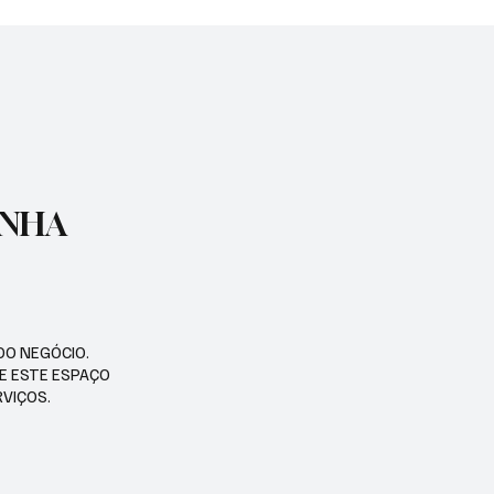
COELHO NETO
ENHA
DO NEGÓCIO.
SE ESTE ESPAÇO
RVIÇOS.