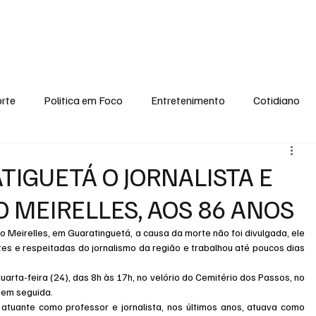
conomia
Saúde
Esporte
Entretenimento
Ciência
Entrevistas
rte
Politica em Foco
Entretenimento
Cotidiano
EI, PENSE COMIGO.
Tecnologia
Ciência
Entrevista
IGUETÁ O JORNALISTA E
 MEIRELLES, AOS 86 ANOS
o Meirelles, em Guaratinguetá, a causa da morte não foi divulgada, ele 
s e respeitadas do jornalismo da região e trabalhou até poucos dias 
uarta-feira (24), das 8h às 17h, no velório do Cemitério dos Passos, no 
 em seguida.
tuante como professor e jornalista, nos últimos anos, atuava como 