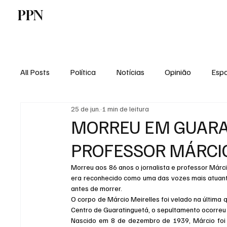
PPN
Home
Politica
Tecnologia
E
All Posts
Política
Notícias
Opinião
Espo
25 de jun.
1 min de leitura
Economia
Vale do Paraiba
Educação
MORREU EM GUARAT
PROFESSOR MÁRCIO
Morreu aos 86 anos o jornalista e professor Márci
era reconhecido como uma das vozes mais atuante
antes de morrer.
O corpo de Márcio Meirelles foi velado na última q
Centro de Guaratinguetá, o sepultamento ocorreu
Nascido em 8 de dezembro de 1939, Márcio foi a