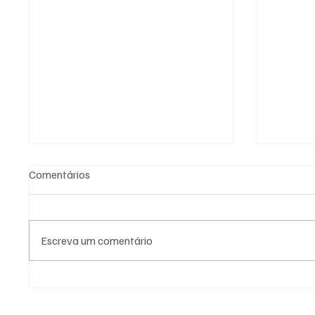
Comentários
Escreva um comentário
PREFEITURA DE
PREFEI
GUARATINGUETÁ FIRMA
AÇÕES 
TERMOS DE FOMENTO COM A
DIFERE