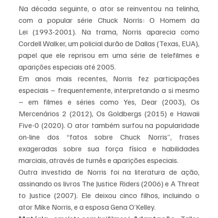
Na década seguinte, o ator se reinventou na telinha, 
com a popular série Chuck Norris: O Homem da 
Lei
(1993-2001). Na trama, Norris aparecia como 
Cordell Walker, um policial durão de Dallas (Texas, EUA), 
papel que ele reprisou em uma série de telefilmes e 
aparições especiais até 2005.
Em anos mais recentes, Norris fez participações 
especiais – frequentemente, interpretando a si mesmo 
– em filmes e séries como Yes, Dear
(2003), Os 
Mercenários 2
(2012), Os Goldbergs
(2015) e Hawaii 
Five-0
(2020). O ator também surfou na popularidade 
on-line dos “fatos sobre
Chuck Norris”, frases 
exageradas sobre sua força física e habilidades 
marciais, através de turnês e aparições especiais.
Outra investida de Norris foi na literatura de ação, 
assinando os livros The Justice
Riders
(2006) e A Threat 
to Justice
(2007). Ele deixou cinco filhos, incluindo o 
ator Mike Norris, e a esposa Gena O’Kelley.