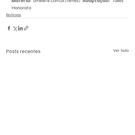
Matéria: 
omelete.com.br/filmes/ 
Adaptação: 
Talles 
Honorato
Notícias
Posts recentes
Ver tudo