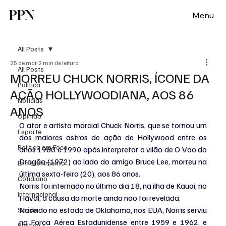
PPN
Menu
All Posts
25 de mar.
2 min de leitura
All Posts
MORREU CHUCK NORRIS, ÍCONE DA
Política
AÇÃO HOLLYWOODIANA, AOS 86
Notícias
ANOS
Opinião
O ator e artista marcial Chuck Norris, que se tornou um 
Esporte
dos maiores astros de ação de Hollywood entre os 
Politica em Foco
anos 1980 e 1990 após interpretar o vilão de O Voo
do 
Dragão
(1972) ao lado do amigo Bruce Lee, morreu na 
Entretenimento
última sexta-feira (20), aos 86 anos. 
Cotidiano
Norris foi internado no último dia 18, na ilha de Kauai, no 
Internacional
Havaí, a causa da morte ainda não foi revelada.
Nascido no estado de Oklahoma, nos EUA, Norris serviu 
Saúde
na Força Aérea Estadunidense entre 1959 e 1962, e 
Politica