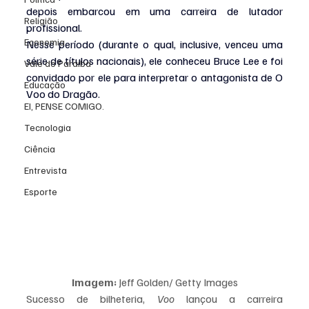
depois embarcou em uma carreira de lutador 
Religião
profissional.
Economia
Nesse período (durante o qual, inclusive, venceu uma 
série de títulos nacionais), ele conheceu Bruce Lee e foi 
Vale do Paraiba
convidado por ele para interpretar o antagonista de O 
Educação
Voo do Dragão.
EI, PENSE COMIGO.
Tecnologia
Ciência
Entrevista
Esporte
Imagem:
 Jeff Golden/ Getty Images
Sucesso de bilheteria, 
Voo 
lançou a carreira 