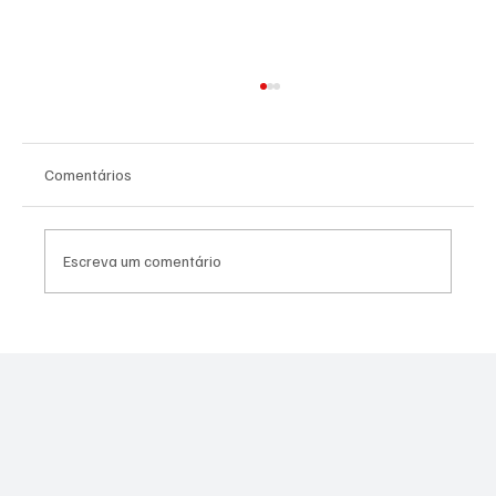
Comentários
Escreva um comentário
SÃO JOSÉ CONHECEU SUA 1ª DERROTA NA
COPA PAULISTA 2026