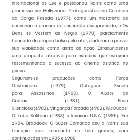
internacional de Lee e posicionou Norris como uma 
promessa em Hollywood. Protagonistas em Comboio 
da Carga
Pesada
(1977), como um motorista de 
caminhão a procura do seu irmão desaparecido, e Os 
Bons se Vestem de Negro
(1978), parcialmente 
bancado do próprio bolso pelo ator, ajudaram a provar 
sua viabilidade como astro de ação Estadunidense 
uma proposta atrativa para estúdios que estavam 
testemunhando o sucesso do cinema asiático no 
gênero.
Seguiram-se produções como Força 
Destruidora
(1979), Octagon: Escola 
para
Assassinos
(1980), O Ajuste de 
Contas
(1981), Fúria 
Silenciosa (1982), Vingança
Forçada
(1982), McQuade: 
O Lobo Solitário
(1983) e Invasão U.S.A.
(1985). Em 
1984, Braddock: O Super Comando
deu a Norris sua 
franquia mais marcante na tela grande, com 
continuações em 1985 e 1988.