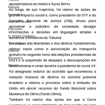
aposentadoria do ministro Ayres Britto.
Religião
Ao longo de sua trajetória, foi relator de ações de 
Economia
grande impacto social e, como presidente do STF e do 
Conselho Nacional de Justiça (CNJ), atuou para 
Vale do Paraiba
aproximar o Judiciário da sociedade, divulgar 
Educação
informações e decisões em linguagem simples e 
EI, PENSE COMIGO.
aumentar a eficiência do Tribunal.
Em defesa das liberdades e dos direitos fundamentais, 
Tecnologia
relatou casos como a autorização do transporte 
Ciência
gratuito no segundo turno das eleições presidenciais de 
Entrevista
2023 e a suspensão de despejos e desocupações em 
Esporte
áreas urbanas e rurais durante a pandemia de covid-19.
Foi designado redator do acórdão que reconheceu a 
violação massiva de direitos no sistema prisional 
brasileiro e relatou o processo sobre a omissão da 
União em alocar recursos do Fundo Nacional sobre 
Mudança do Clima (Fundo Clima).
Também foi relator das ações em que a Corte 