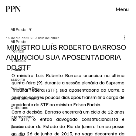
PPN
Menu
All Posts
15 de out. de 2025
3 min de leitura
All Posts
MINISTRO LUÍS ROBERTO BARROSO
Política
ANUNCIOU SUA APOSENTADORIA
Notícias
DO STF
Opinião
O ministro Luís Roberto Barroso anunciou na ultima 
Esporte
quinta-feira (9), durante a sessão plenária do Supremo 
Politica em Foco
Tribunal Federal (STF), sua aposentadoria da Corte, o 
anúncio ocorreu poucos dias após transmitir o cargo de 
Entretenimento
presidente do STF ao ministro Edson Fachin.
Cotidiano
Com a decisão, Barroso encerrará um ciclo de 12 anos 
Internacional
no STF, o então advogado constitucionalista e 
procurador do Estado do Rio de Janeiro tomou posse 
Saúde
no dia 26 de junho de 2013, na vaga decorrente da 
Politica