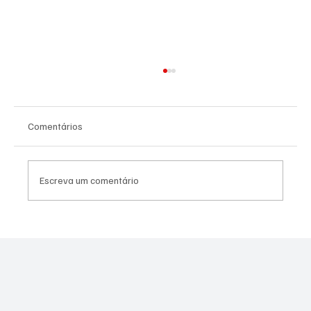
Comentários
Escreva um comentário
SÃO JOSÉ CONHECEU SUA 1ª DERROTA NA
COPA PAULISTA 2026