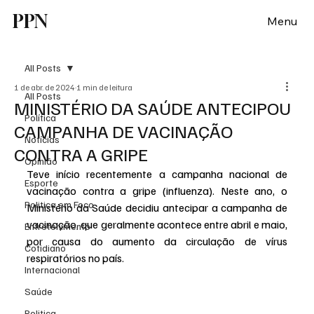
PPN
Menu
All Posts
1 de abr. de 2024
1 min de leitura
All Posts
MINISTÉRIO DA SAÚDE ANTECIPOU
Política
CAMPANHA DE VACINAÇÃO
Notícias
CONTRA A GRIPE
Opinião
Teve início recentemente a campanha nacional de 
Esporte
vacinação contra a gripe (influenza). Neste ano, o 
Politica em Foco
Ministério da Saúde decidiu antecipar a campanha de 
vacinação, que geralmente acontece entre abril e maio, 
Entretenimento
por causa do aumento da circulação de vírus 
Cotidiano
respiratórios no país.
Internacional
Saúde
Politica