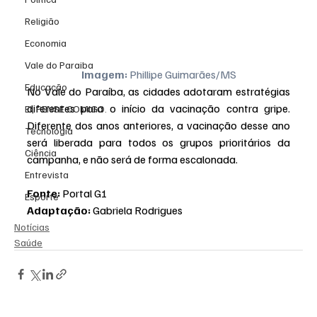
Religião
Economia
Vale do Paraiba
Imagem:
 Phillipe Guimarães/MS
Educação
No Vale do Paraíba, as cidades adotaram estratégias 
diferentes para o início da vacinação contra gripe. 
EI, PENSE COMIGO.
Diferente dos anos anteriores, a vacinação desse ano 
Tecnologia
será liberada para todos os grupos prioritários da 
Ciência
campanha, e não será de forma escalonada.
Entrevista
Fonte:
 Portal G1
Esporte
Adaptação:
 Gabriela Rodrigues
Notícias
Saúde