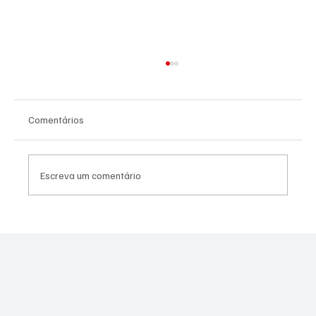
Comentários
Escreva um comentário
PREFEITURA INTENSIFICA AÇÕES DE
ZELADORIA EM DIFERENTES REGIÕES DA
CIDADE