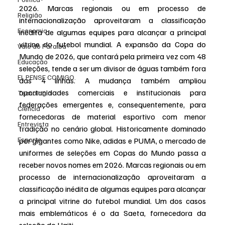
2026. Marcas regionais ou em processo de 
Religião
internacionalização aproveitaram a classificação 
Economia
inédita de algumas equipes para alcançar a principal 
vitrine do futebol mundial. A expansão da Copa do 
Vale do Paraiba
Mundo de 2026, que contará pela primeira vez com 48 
Educação
seleções, tende a ser um divisor de águas também fora 
EI, PENSE COMIGO.
das 4 linhas. A mudança também ampliou 
oportunidades comerciais e institucionais para 
Tecnologia
federações emergentes e, consequentemente, para 
Ciência
fornecedoras de material esportivo com menor 
Entrevista
tradição no cenário global. Historicamente dominado 
Esporte
por gigantes como Nike, adidas e PUMA, o mercado de 
uniformes de seleções em Copas do Mundo passa a 
receber novos nomes em 2026. Marcas regionais ou em 
processo de internacionalização aproveitaram a 
classificação inédita de algumas equipes para alcançar 
a principal vitrine do futebol mundial. Um dos casos 
mais emblemáticos é o da Saeta, fornecedora da 