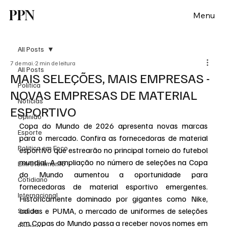
PPN
Menu
All Posts
7 de mai.
2 min de leitura
All Posts
MAIS SELEÇÕES, MAIS EMPRESAS -
Política
NOVAS EMPRESAS DE MATERIAL
Notícias
ESPORTIVO
Opinião
Copa do Mundo de 2026 apresenta novas marcas 
Esporte
para o mercado. Confira as fornecedoras de material 
Politica em Foco
esportivo que estrearão no principal torneio do futebol 
mundial. A ampliação no número de seleções na Copa 
Entretenimento
do Mundo aumentou a oportunidade para 
Cotidiano
fornecedoras de material esportivo emergentes. 
Internacional
Historicamente dominado por gigantes como Nike, 
adidas e PUMA, o mercado de uniformes de seleções 
Saúde
em Copas do Mundo passa a receber novos nomes em 
Politica