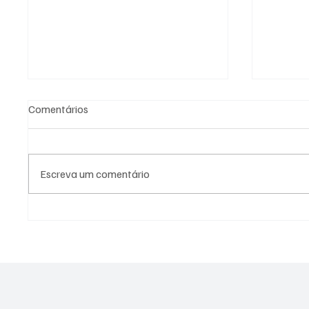
Comentários
Escreva um comentário
CONFIRA COMO FOI A
SÃO JO
ABERTURA DOS FESTEJOS EM
DERROT
HOMENAGEM A PADROEIRA DE
2026
LORENA NOSSA SENHORA DA
PIEDADE