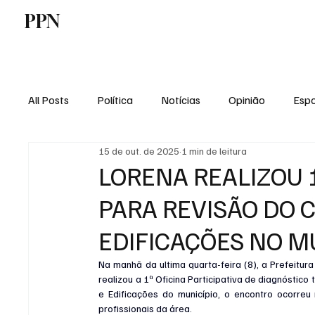
PPN
Home
Politica
Tecnologia
E
All Posts
Política
Notícias
Opinião
Espo
15 de out. de 2025
1 min de leitura
Economia
Vale do Paraiba
Educação
LORENA REALIZOU 1
PARA REVISÃO DO 
EDIFICAÇÕES NO M
Na manhã da ultima quarta-feira (8), a Prefeitur
realizou a 1ª Oficina Participativa de diagnóstic
e Edificações do município, o encontro ocorre
profissionais da área.