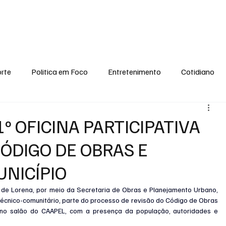
conomia
Saúde
Esporte
Entretenimento
Ciência
Entrevistas
rte
Politica em Foco
Entretenimento
Cotidiano
EI, PENSE COMIGO.
Tecnologia
Ciência
Entrevista
º OFICINA PARTICIPATIVA
CÓDIGO DE OBRAS E
UNICÍPIO
a de Lorena, por meio da Secretaria de Obras e Planejamento Urbano, 
o técnico-comunitário, parte do processo de revisão do Código de Obras 
u no salão do CAAPEL, com a presença da população, autoridades e 