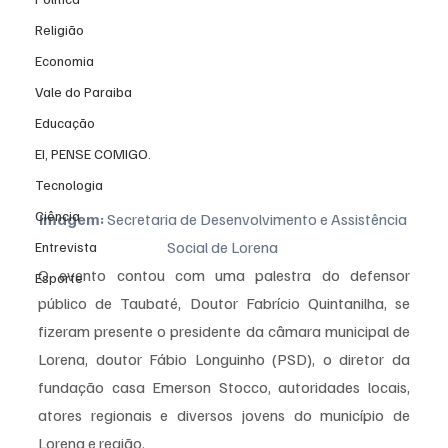
Religião
Economia
Vale do Paraiba
Educação
EI, PENSE COMIGO.
Tecnologia
Ciência
Imagem:
 Secretaria de Desenvolvimento e Assistência 
Social de Lorena 
Entrevista
O evento contou com uma palestra do defensor 
Esporte
público de Taubaté, Doutor Fabrício Quintanilha, se 
fizeram presente o presidente da câmara municipal de 
Lorena, doutor Fábio Longuinho (PSD), o diretor da 
fundação casa Emerson Stocco, autoridades locais, 
atores regionais e diversos jovens do município de 
Lorena e região.