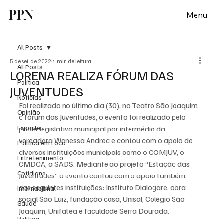
PPN
Menu
All Posts
5 de set. de 2022
1 min de leitura
All Posts
LORENA REALIZA FÓRUM DAS
Política
JUVENTUDES
Notícias
Foi realizado no último dia (30), no Teatro São Joaquim, 
Opinião
o fórum das Juventudes, o evento foi realizado pelo 
Esporte
poder legislativo municipal por intermédio da 
vereadora Wanessa Andrea e contou com o apoio de 
Politica em Foco
diversas instituições municipais como o COMJUV, o 
Entretenimento
CMDCA, a SADS. Mediante ao projeto “Estação das 
Cotidiano
Juventudes” o evento contou com o apoio também, 
das seguintes instituições: Instituto Dialogare, obra 
Internacional
social São Luiz, fundação casa, Unisal, Colégio São 
Saúde
Joaquim, Unifatea e faculdade Serra Dourada.
Politica