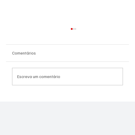
Comentários
Escreva um comentário
PREFEITURA INTENSIFICA AÇÕES DE
ZELADORIA EM DIFERENTES REGIÕES DA
CIDADE