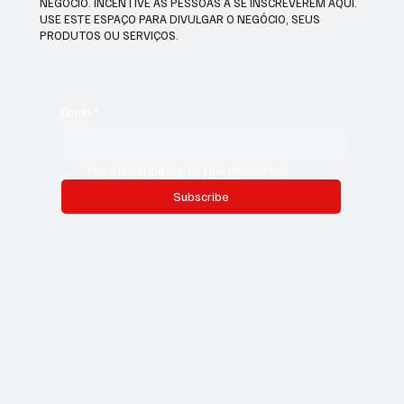
NEGÓCIO. INCENTIVE AS PESSOAS A SE INSCREVEREM AQUI.
USE ESTE ESPAÇO PARA DIVULGAR O NEGÓCIO, SEUS
PRODUTOS OU SERVIÇOS.
Email
*
Yes, subscribe me to your newsletter.
Subscribe