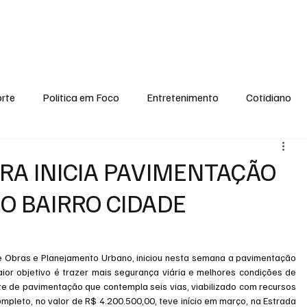
conomia
Saúde
Esporte
Entretenimento
Ciência
Entrevistas
rte
Politica em Foco
Entretenimento
Cotidiano
EI, PENSE COMIGO.
Tecnologia
Ciência
Entrevista
URA INICIA PAVIMENTAÇÃO
NO BAIRRO CIDADE
de Obras e Planejamento Urbano, iniciou nesta semana a pavimentação 
aior objetivo é trazer mais segurança viária e melhores condições de 
te de pavimentação que contempla seis vias, viabilizado com recursos 
pleto, no valor de R$ 4.200.500,00, teve início em março, na Estrada 