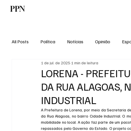
PPN
Home
Politica
Tecnologia
E
All Posts
Política
Notícias
Opinião
Espo
1 de jul. de 2025
1 min de leitura
Economia
Vale do Paraiba
Educação
LORENA - PREFEIT
DA RUA ALAGOAS, 
INDUSTRIAL
A Prefeitura de Lorena, por meio da Secretaria 
da Rua Alagoas, no bairro Cidade Industrial. O m
mobilidade no local. A ação faz parte de um paco
repassados pelo Governo do Estado. O projeto com