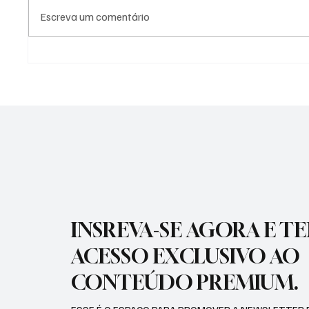
Escreva um comentário
PREFEITURA DE
PREFEI
GUARATINGUETÁ FIRMA
AÇÕES 
TERMOS DE FOMENTO COM A
DIFERE
GUARDA MIRIM E O SOS
CIDADE
SERVIÇO DE OBRAS SOCIAIS
INSREVA-SE AGORA E T
ACESSO EXCLUSIVO AO
CONTEÚDO PREMIUM.