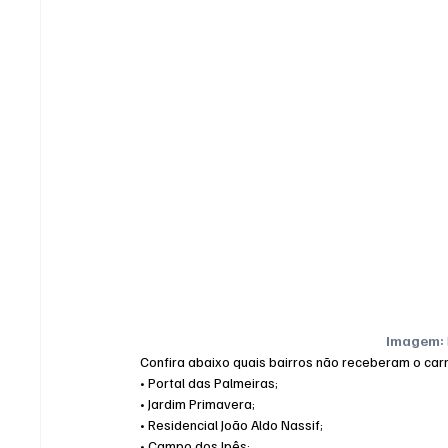
Imagem:
Confira abaixo quais bairros não receberam o car
• Portal das Palmeiras;
• Jardim Primavera;
• Residencial João Aldo Nassif;
• Campo dos Ipês;