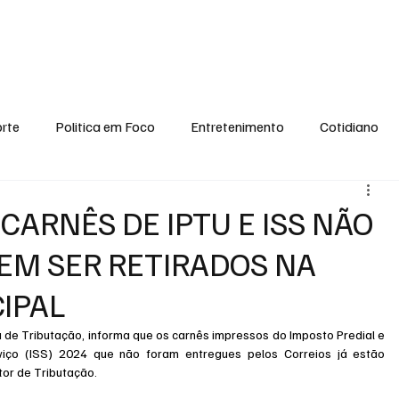
conomia
Saúde
Esporte
Entretenimento
Ciência
Entrevistas
rte
Politica em Foco
Entretenimento
Cotidiano
EI, PENSE COMIGO.
Tecnologia
Ciência
Entrevista
CARNÊS DE IPTU E ISS NÃO
EM SER RETIRADOS NA
IPAL
 de Tributação, informa que os carnês impressos do Imposto Predial e 
viço (ISS) 2024 que não foram entregues pelos Correios já estão 
tor de Tributação.