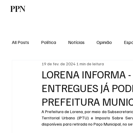
PPN
Home
Politica
Tecnologia
E
All Posts
Política
Notícias
Opinião
Espo
19 de fev. de 2024
1 min de leitura
Economia
Vale do Paraiba
Educação
LORENA INFORMA - 
ENTREGUES JÁ POD
PREFEITURA MUNIC
A Prefeitura de Lorena, por meio da Subsecretaria
Territorial Urbano (IPTU) e Imposto Sobre Ser
disponíveis para retirada no Paço Municipal, no se