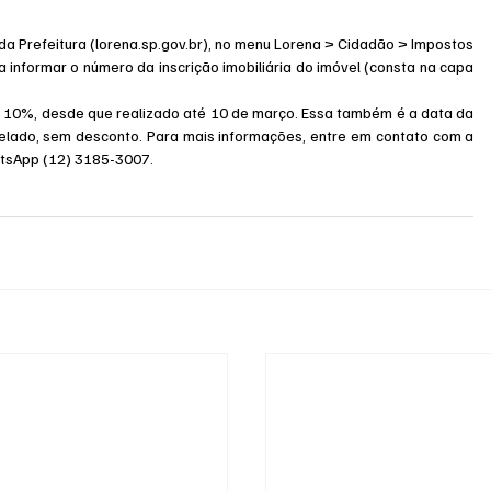
da Prefeitura (
lorena.sp.gov.br
), no menu Lorena > Cidadão > Impostos 
ta informar o número da inscrição imobiliária do imóvel (consta na capa 
 10%, desde que realizado até 10 de março. Essa também é a data da 
elado, sem desconto. Para mais informações, entre em contato com a 
atsApp (12) 3185-3007.