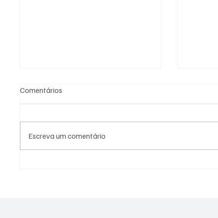
Comentários
Escreva um comentário
PREFEITURA DE
PREFEI
GUARATINGUETÁ FIRMA
AÇÕES 
TERMOS DE FOMENTO COM A
DIFERE
GUARDA MIRIM E O SOS
CIDADE
SERVIÇO DE OBRAS SOCIAIS