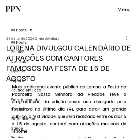
PPN
Menu
All Posts
26 de jul. de 2024
2 min de leitura
All Posts
LORENA DIVULGOU CALENDÁRIO DE
Política
ATRAÇÕES COM CANTORES
Notícias
FAMOSOS NA FESTA DE 15 DE
Opinião
AGOSTO
Esporte
Mais tradicional evento público de Lorena, a Festa da 
Politica em Foco
Padroeira Nossa Senhora da Piedade teve a 
Entretenimento
programação da edição deste ano divulgada pela 
Prefeitura no último dia (4), para atrair um grande 
Cotidiano
público, a festividade, que será realizada entre os dias 6 
Internacional
e 15 de agosto, contará com atrações musicais de 
Saúde
renome.
Politica