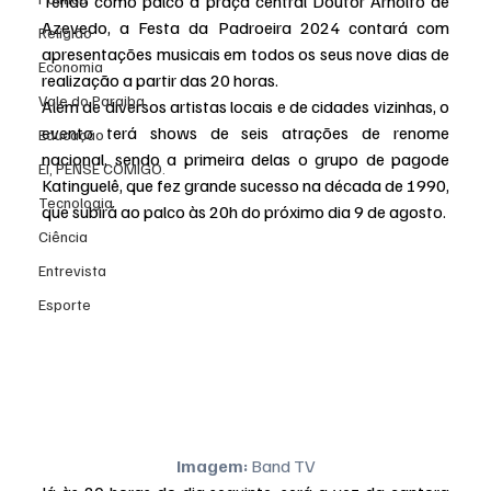
Tendo como palco a praça central Doutor Arnolfo de 
Azevedo, a Festa da Padroeira 2024 contará com 
Religião
apresentações musicais em todos os seus nove dias de 
Economia
realização a partir das 20 horas.  
Vale do Paraiba
Além de diversos artistas locais e de cidades vizinhas, o 
evento terá shows de seis atrações de renome 
Educação
nacional, sendo a primeira delas o grupo de pagode 
EI, PENSE COMIGO.
Katinguelê, que fez grande sucesso na década de 1990, 
Tecnologia
que subirá ao palco às 20h do próximo dia 9 de agosto.
Ciência
Entrevista
Esporte
Imagem:
 Band TV