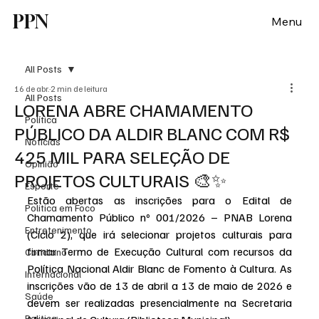
PPN
Menu
All Posts
16 de abr.
2 min de leitura
All Posts
LORENA ABRE CHAMAMENTO
Política
PÚBLICO DA ALDIR BLANC COM R$
Notícias
425 MIL PARA SELEÇÃO DE
Opinião
PROJETOS CULTURAIS 🎨✨
Esporte
Estão abertas as inscrições para o Edital de 
Politica em Foco
Chamamento Público nº 001/2026 – PNAB Lorena 
Entretenimento
(Ciclo 2), que irá selecionar projetos culturais para 
firmar Termo de Execução Cultural com recursos da 
Cotidiano
Política Nacional Aldir Blanc de Fomento à Cultura. As 
Internacional
inscrições vão de 13 de abril a 13 de maio de 2026 e 
Saúde
devem ser realizadas presencialmente na Secretaria 
Politica