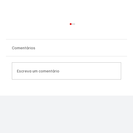
Comentários
Escreva um comentário
PREFEITURA REALIZARÁ VACINAÇÃO
ANTIRRÁBICA PARA PETS