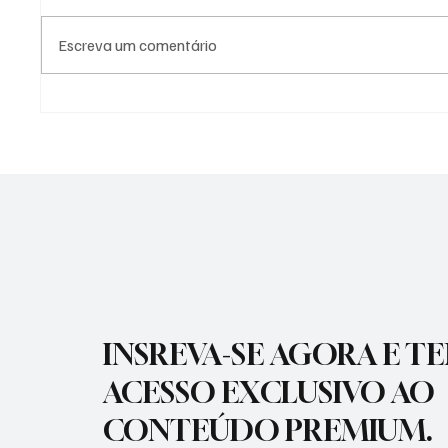
Escreva um comentário
PREFEITURA DE
PREFEI
GUARATINGUETÁ FIRMA
AÇÕES 
TERMOS DE FOMENTO COM A
DIFERE
GUARDA MIRIM E O SOS
CIDADE
SERVIÇO DE OBRAS SOCIAIS
INSREVA-SE AGORA E T
ACESSO EXCLUSIVO AO
CONTEÚDO PREMIUM.