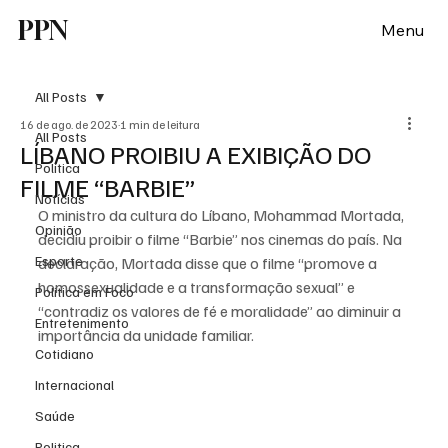
PPN
Menu
All Posts
16 de ago. de 2023
1 min de leitura
All Posts
LÍBANO PROIBIU A EXIBIÇÃO DO
Política
FILME “BARBIE”
Notícias
O ministro da cultura do Líbano, Mohammad Mortada, 
Opinião
decidiu proibir o filme “Barbie” nos cinemas do país. Na 
Esporte
declaração, Mortada disse que o filme “promove a 
homossexualidade e a transformação sexual” e 
Politica em Foco
“contradiz os valores de fé e moralidade” ao diminuir a 
Entretenimento
importância da unidade familiar.
Cotidiano
Internacional
Saúde
Politica