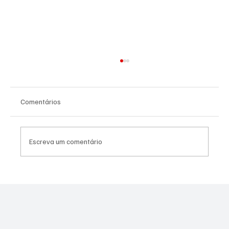
Comentários
Escreva um comentário
SÃO JOSÉ CONHECEU SUA 1ª DERROTA NA
COPA PAULISTA 2026