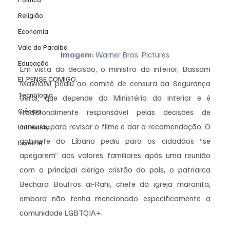
Religião
Economia
Vale do Paraiba
Imagem:
 Warner Bros. Pictures
Educação
Em vista da decisão, o ministro do interior, Bassam 
EI, PENSE COMIGO.
Mawlawi pediu ao comitê de censura da Segurança 
Tecnologia
Geral, que depende do Ministério do Interior e é 
Ciência
tradicionalmente responsável pelas decisões de 
censura, para revisar o filme e dar a recomendação. O 
Entrevista
gabinete do Líbano pediu para os cidadãos “se 
Esporte
apegarem” aos valores familiares após uma reunião 
com o principal clérigo cristão do país, o patriarca 
Bechara Boutros al-Rahi, chefe da igreja maronita, 
embora não tenha mencionado especificamente a 
comunidade LGBTQIA+.