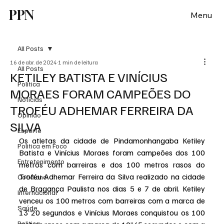
PPN
Menu
All Posts
16 de abr. de 2024
1 min de leitura
All Posts
KETILEY BATISTA E VINÍCIUS
Política
MORAES FORAM CAMPEÕES DO
Notícias
TROFÉU ADHEMAR FERREIRA DA
Opinião
SILVA
Esporte
Os atletas da cidade de Pindamonhangaba Ketiley 
Politica em Foco
Batista e Vinícius Moraes foram campeões dos 100 
Entretenimento
metros com barreiras e dos 100 metros rasos do 
Troféu Adhemar Ferreira da Silva realizado na cidade 
Cotidiano
de Bragança Paulista nos dias 5 e 7 de abril. Ketiley 
Internacional
venceu os 100 metros com barreiras com a marca de 
Saúde
13’’20 segundos e Vinícius Moraes conquistou os 100 
Politica