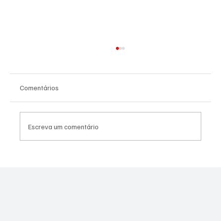
Comentários
Escreva um comentário
SÃO JOSÉ CONHECEU SUA 1ª DERROTA NA
COPA PAULISTA 2026