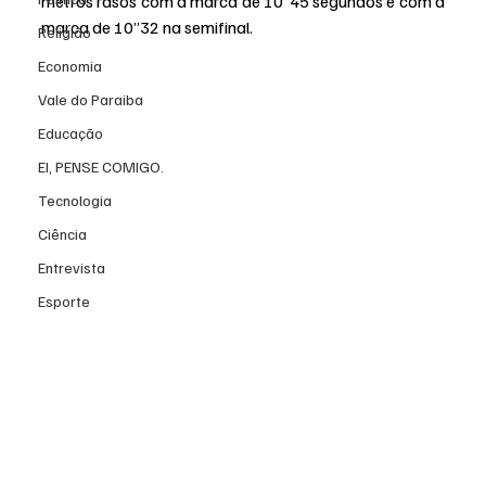
metros rasos com a marca de 10’’45 segundos e com a 
marca de 10’’32 na semifinal.
Religião
Economia
Vale do Paraiba
Educação
EI, PENSE COMIGO.
Tecnologia
Ciência
Entrevista
Esporte