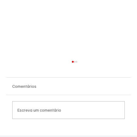
Comentários
Escreva um comentário
SÃO JOSÉ CONHECEU SUA 1ª DERROTA NA