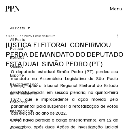
PPN
Menu
All Posts
18 de jul. de 2025
1 min de leitura
All Posts
JUSTIÇA ELEITORAL CONFIRMOU
Política
PERDA DE MANDATO DO DEPUTADO
Notícias
ESTADUAL SIMÃO PEDRO (PT)
Opinião
O deputado estadual Simão Pedro (PT) perdeu seu 
Esporte
mandato na Assembleia Legislativa de São Paulo 
Politica em Foco
(Alesp), após o tribunal Regional Eleitoral do Estado 
(TER-SP) decidir, em sessão plenária, na quinta-feira 
Entretenimento
(3/7), que é improcedente a ação movida pelo 
Cotidiano
parlamentar para suspender a retotalização de votos 
Internacional
das eleições do ano de 2022.
Ele já havia perdido o cargo anteriormente, em 12 de 
Saúde
novembro, após duas Ações de Investigação Judicial 
Politica