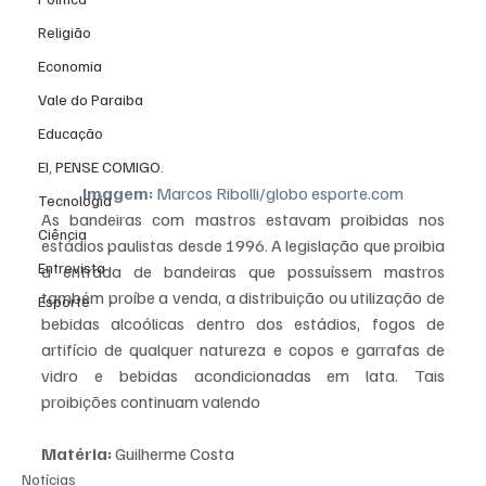
Religião
Economia
Vale do Paraiba
Educação
EI, PENSE COMIGO.
Imagem:
 Marcos Ribolli/globo esporte.com
Tecnologia
As bandeiras com mastros estavam proibidas nos 
Ciência
estádios paulistas desde 1996. A legislação que proibia 
Entrevista
a entrada de bandeiras que possuíssem mastros 
também proíbe a venda, a distribuição ou utilização de 
Esporte
bebidas alcoólicas dentro dos estádios, fogos de 
artifício de qualquer natureza e copos e garrafas de 
vidro e bebidas acondicionadas em lata. Tais 
proibições continuam valendo
Matéria:
 Guilherme Costa
Notícias