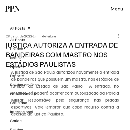
PPN
Menu
All Posts
29 de jul. de 2022
1 min de leitura
All Posts
JUSTIÇA AUTORIZA A ENTRADA DE
Política
BANDEIRAS COM MASTRO NOS
Notícias
ESTÁDIOS PAULISTAS
Opinião
A justiça de São Paulo autorizou novamente a entrada 
Esporte
de bandeiras que possuem um mastro, nos estádios de 
Politica em Foco
futebol do Estado de São Paulo.  A entrada, no 
entanto, só poderá ocorrer com autorização da Polícia 
Entretenimento
Militar responsável pela segurança nas praças 
Cotidiano
esportivas. Vale lembrar que cabe recurso contra a 
Internacional
decisão da Justiça Paulista.
Saúde
Politica