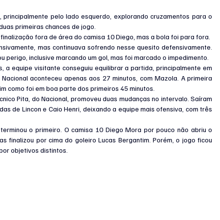
principalmente pelo lado esquerdo, explorando cruzamentos para o 
duas primeiras chances de jogo.
inalização fora de área do camisa 10 Diego, mas a bola foi para fora.
nsivamente, mas continuava sofrendo nesse quesito defensivamente. 
vou perigo, inclusive marcando um gol, mas foi marcado o impedimento.
a equipe visitante conseguiu equilibrar a partida, principalmente em 
do Nacional aconteceu apenas aos 27 minutos, com Mazola. A primeira 
im como foi em boa parte dos primeiros 45 minutos.
écnico Pita, do Nacional, promoveu duas mudanças no intervalo. Saíram 
das de Lincon e Caio Henri, deixando a equipe mais ofensiva, com três 
rminou o primeiro. O camisa 10 Diego Mora por pouco não abriu o 
s finalizou por cima do goleiro Lucas Bergantim. Porém, o jogo ficou 
or objetivos distintos.