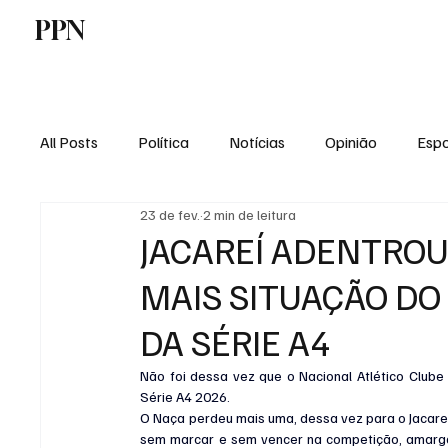
PPN
Home
Politica
Tecnologia
E
All Posts
Política
Notícias
Opinião
Espo
23 de fev.
2 min de leitura
Economia
Vale do Paraiba
Educação
JACAREÍ ADENTROU
MAIS SITUAÇÃO DO
DA SÉRIE A4
Não foi dessa vez que o Nacional Atlético Clube
Série A4 2026.
O Naça perdeu mais uma, dessa vez para o Jacareí 
sem marcar e sem vencer na competição, amargan