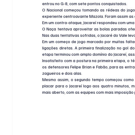
entrou no G-8, com sete pontos conquistados.
O Nacional começou tomando as rédeas do jogo, 
experiente centroavante Mazola. Foram assim as 
Em um contra-ataque, Jacareí respondeu com uma f
O Naça tentava aproveitar as bolas paradas ofe
Nas duas tentativas sofridas, o Jacaré do Vale le
Em um começo de jogo marcado por muitas faltas, 
ligações diretas. A primeira finalização no gol 
etapa terminou com amplo domínio do Jacareí, ass
Insatisfeito com a postura na primeira etapa, o t
os defensores Felipe Brian e Fabão, para as entra
zagueiros e dois alas.
Mesmo assim, o segundo tempo começou como te
placar para o Jacareí logo aos quatro minutos, ma
mais aberto, com as equipes com mais imposição p