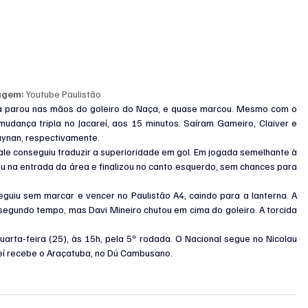
agem:
 Youtube Paulistão
a parou nas mãos do goleiro do Naça, e quase marcou. Mesmo com o 
mudança tripla no Jacareí, aos 15 minutos. Saíram Gameiro, Claiver e 
aynan, respectivamente.
ale conseguiu traduzir a superioridade em gol. Em jogada semelhante à 
rou na entrada da área e finalizou no canto esquerdo, sem chances para 
guiu sem marcar e vencer no Paulistão A4, caindo para a lanterna. A 
segundo tempo, mas Davi Mineiro chutou em cima do goleiro. A torcida 
rta-feira (25), às 15h, pela 5ª rodada. O Nacional segue no Nicolau 
eí recebe o Araçatuba, no Dú Cambusano.