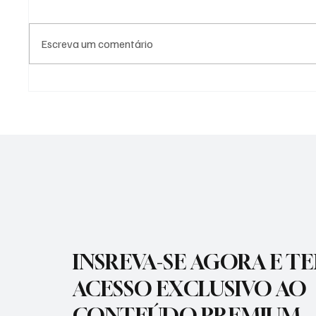
Escreva um comentário
CONFIRA COMO FOI A
SÃO JO
ABERTURA DOS FESTEJOS EM
DERROT
HOMENAGEM A PADROEIRA DE
2026
LORENA NOSSA SENHORA DA
PIEDADE
INSREVA-SE AGORA E T
ACESSO EXCLUSIVO AO
CONTEÚDO PREMIUM.