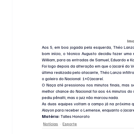
Im
Aos 5, em boa jogada pela esquerda, Théo Lanz
bom início, o técnico Augusto decidiu fazer uma 
William, para as entradas de Samuel, Eduardo e K
Foi logo depois da alteração em que o Jacaré do V
última realizada pelo atacante, Théo Lanza infilt
o goleiro do Nacional: 1×0 Jacareí.
O Naça até pressionou nos minutos finais, mas se
melhor chance do Nacional foi aos 44 minutos do 
pediu pênalti, mas o juiz não marcou nada.
As duas equipes voltam a campo já na próxima qua
Alayon para receber o Lemense, enquanto o Jacar
Matéria: 
Talles Honorato
Notícias
Esporte