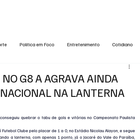
conomia
Saúde
Esporte
Entretenimento
Ciência
Entrevistas
rte
Politica em Foco
Entretenimento
Cotidiano
EI, PENSE COMIGO.
Tecnologia
Ciência
Entrevista
 NO G8 A AGRAVA AINDA
 NACIONAL NA LANTERNA
 conseguiu quebrar o tabu de gols e vitórias no Campeonato Paulista 
Futebol Clube pelo placar de 1 a 0, no Estádio Nicolau Alayon, e segue 
do a lanterna, com apenas 1 ponto, já o Jacaré do Vale do Paraíba, 