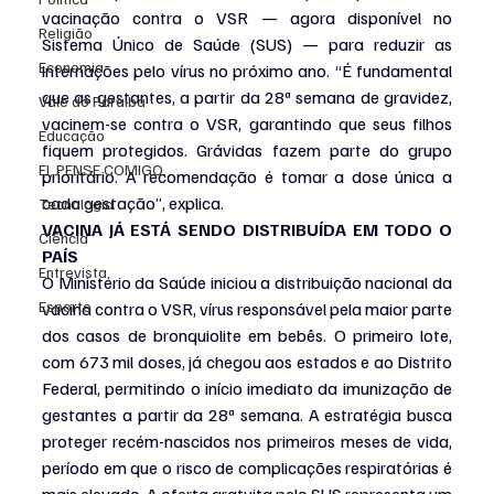
vacinação contra o VSR — agora disponível no 
Religião
Sistema Único de Saúde (SUS) — para reduzir as 
Economia
internações pelo vírus no próximo ano. “É fundamental 
que as gestantes, a partir da 28ª semana de gravidez, 
Vale do Paraiba
vacinem-se contra o VSR, garantindo que seus filhos 
Educação
fiquem protegidos. Grávidas fazem parte do grupo 
EI, PENSE COMIGO.
prioritário. A recomendação é tomar a dose única a 
cada gestação”, explica.
Tecnologia
VACINA JÁ ESTÁ SENDO DISTRIBUÍDA EM TODO O 
Ciência
PAÍS
Entrevista
O Ministério da Saúde iniciou a distribuição nacional da 
Esporte
vacina contra o VSR, vírus responsável pela maior parte 
dos casos de bronquiolite em bebês. O primeiro lote, 
com 673 mil doses, já chegou aos estados e ao Distrito 
Federal, permitindo o início imediato da imunização de 
gestantes a partir da 28ª semana. A estratégia busca 
proteger recém-nascidos nos primeiros meses de vida, 
período em que o risco de complicações respiratórias é 