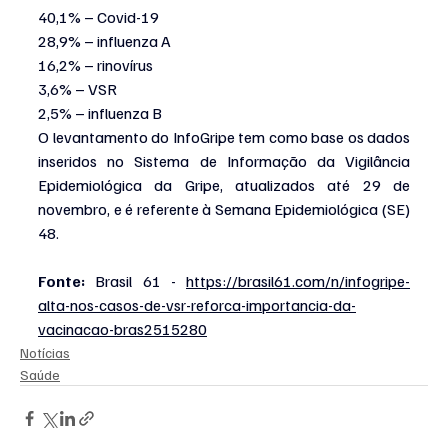
40,1% – Covid-19
28,9% – influenza A
16,2% – rinovírus
3,6% – VSR
2,5% – influenza B
O levantamento do InfoGripe tem como base os dados 
inseridos no Sistema de Informação da Vigilância 
Epidemiológica da Gripe, atualizados até 29 de 
novembro, e é referente à Semana Epidemiológica (SE) 
48.
Fonte:
 Brasil 61 - 
https://brasil61.com/n/infogripe-
alta-nos-casos-de-vsr-reforca-importancia-da-
vacinacao-bras2515280
Notícias
Saúde