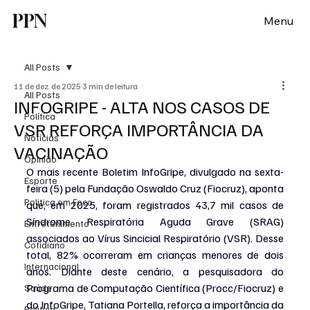
PPN
Menu
All Posts
11 de dez. de 2025
3 min de leitura
All Posts
INFOGRIPE - ALTA NOS CASOS DE
Política
VSR REFORÇA IMPORTÂNCIA DA
Notícias
VACINAÇÃO
Opinião
O mais recente Boletim InfoGripe, divulgado na sexta-
Esporte
feira (5) pela Fundação Oswaldo Cruz (Fiocruz), aponta 
Politica em Foco
que, em 2025, foram registrados 43,7 mil casos de 
Síndrome Respiratória Aguda Grave (SRAG) 
Entretenimento
associados ao Vírus Sincicial Respiratório (VSR). Desse 
Cotidiano
total, 82% ocorreram em crianças menores de dois 
Internacional
anos. Diante deste cenário, a pesquisadora do 
Programa de Computação Científica (Procc/Fiocruz) e 
Saúde
do InfoGripe, Tatiana Portella, reforça a importância da 
Politica