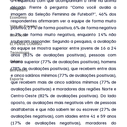
a frequência com que acompanham o time na última 
década. Frente à pergunta “Como você avalia a 
Religião
imagem da Seleção Feminina de Futebol?”, 46% dos 
Economia
respondentes afirmaram ver a equipe de forma muito 
Vale do Paraiba
positiva, 27% de forma positiva, 6% de forma negativa 
e 7% de forma muito negativa, enquanto 14% não 
Educação
souberam responder. Segundo a pesquisa, a avaliação 
EI, PENSE COMIGO.
da equipe se mostra superior entre jovens de 16 a 24 
Tecnologia
anos (83% de avaliações positivas), pessoas com 
Ciência
ensino superior (77% de avaliações positivas), homens 
(78% de avaliações positivas), que recebem entre dois 
Entrevista
e cinco salários mínimos (77% de avaliações positivas), 
Esporte
que recebem mais de cinco salários mínimos (77% de 
avaliações positivas) e moradores das regiões Norte e 
Centro-Oeste (82% de avaliações positivas). Do lado 
oposto, as avaliações mais negativas vêm de pessoas 
analfabetas e que não sabem ler ou escrever (27% de 
avaliações negativas), com idades entre 41 e 59 anos 
(17% de avaliações negativas), moradores do 