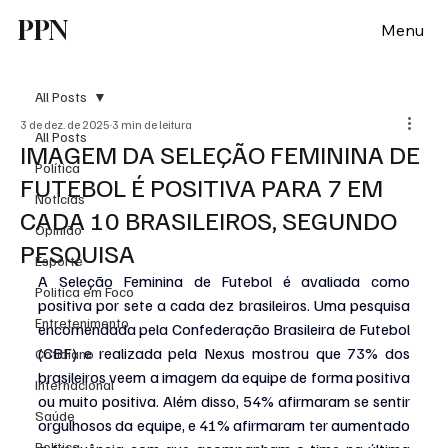
PPN
Menu
All Posts
3 de dez. de 2025
3 min de leitura
All Posts
IMAGEM DA SELEÇÃO FEMININA DE
Política
FUTEBOL É POSITIVA PARA 7 EM
Notícias
CADA 10 BRASILEIROS, SEGUNDO
Opinião
PESQUISA
Esporte
A Seleção Feminina de Futebol é avaliada como 
Politica em Foco
positiva por sete a cada dez brasileiros. Uma pesquisa 
Entretenimento
encomendada pela Confederação Brasileira de Futebol 
(CBF) e realizada pela Nexus mostrou que 73% dos 
Cotidiano
brasileiros veem a imagem da equipe de forma positiva 
Internacional
ou muito positiva. Além disso, 54% afirmaram se sentir 
Saúde
orgulhosos da equipe, e 41% afirmaram ter aumentado 
Politica