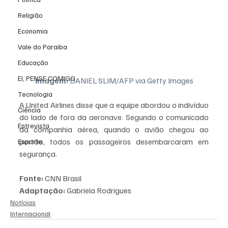
Religião
Economia
Vale do Paraiba
Educação
EI, PENSE COMIGO.
Imagem:
 DANIEL SLIM/AFP via Getty Images
Tecnologia
A United Airlines disse que a equipe abordou o indivíduo 
Ciência
do lado de fora da aeronave. Segundo o comunicado 
Entrevista
da companhia aérea, quando o avião chegou ao 
portão, todos os passageiros desembarcaram em 
Esporte
segurança.
Fonte:
 CNN Brasil 
Adaptação:
 Gabriela Rodrigues 
Notícias
Internacional