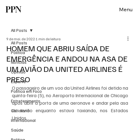
PPN
Menu
All Posts
9 de mai. de 2022
1 min de leitura
All Posts
HOMEM QUE ABRIU SAÍDA DE
Política
EMERGÊNCIA E ANDOU NA ASA DE
Notícias
UM AVIÃO DA UNITED AIRLINES É
Opinião
PRESO
Esporte
O passageiro de um voo da United Airlines foi detido na 
Politica em Foco
quinta-feira (5), no Aeroporto Internacional de Chicago 
Entretenimento
após abrir a porta de uma aeronave e andar pela asa 
do avião enquanto estava taxiando, nos Estados 
Cotidiano
Unidos.
Internacional
Saúde
Politica