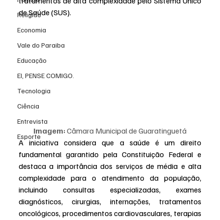
tratamentos de alta complexidade pelo Sistema Único 
de Saúde (SUS).
Religião
Economia
Vale do Paraiba
Educação
EI, PENSE COMIGO.
Tecnologia
Ciência
Entrevista
Imagem:
 Câmara Municipal de Guaratinguetá
Esporte
A iniciativa considera que a saúde é um direito 
fundamental garantido pela Constituição Federal e 
destaca a importância dos serviços de média e alta 
complexidade para o atendimento da população, 
incluindo consultas especializadas, exames 
diagnósticos, cirurgias, internações, tratamentos 
oncológicos, procedimentos cardiovasculares, terapias 