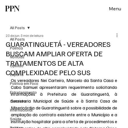
PPN
Menu
All Posts
23 de jun.
3 min de leitura
All Posts
GUARATINGUETÁ - VEREADORES
Política
BUSCAM AMPLIAR OFERTA DE
Notícias
TRATAMENTOS DE ALTA
Opinião
COMPLEXIDADE PELO SUS
Esporte
Os vereadores Nei Carteiro, Marcelo da Santa Casa e 
Politica em Foco
Cabo Samuel apresentaram requerimento solicitando 
Entretenimento
informações à Prefeitura de Guaratinguetá, à 
Secretaria Municipal de Saúde e à Santa Casa de 
Cotidiano
Misericórdia de Guaratinguetá sobre a possibilidade de 
Internacional
ampliação do contrato existente entre o Município e a 
Saúde
instituição hospitalar para a oferta de procedimentos e 
Politica