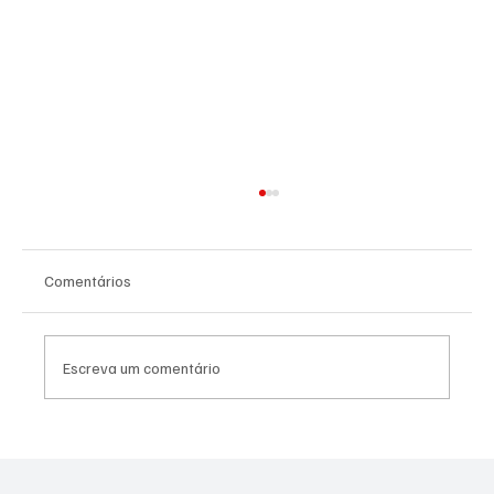
Comentários
Escreva um comentário
NADADORA JOSEENSE FABÍOLA MOLINA
CONQUISTOU DUAS MEDALHAS DE OURO E