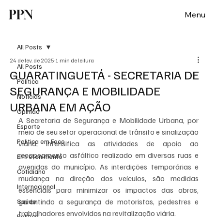
PPN
Menu
All Posts
24 de fev. de 2025
1 min de leitura
All Posts
GUARATINGUETÁ - SECRETARIA DE
Política
SEGURANÇA E MOBILIDADE
Notícias
URBANA EM AÇÃO
Opinião
A Secretaria de Segurança e Mobilidade Urbana, por 
Esporte
meio de seu setor operacional de trânsito e sinalização 
Politica em Foco
viária, intensifica as atividades de apoio ao 
recapeamento asfáltico realizado em diversas ruas e 
Entretenimento
avenidas do município. As interdições temporárias e 
Cotidiano
mudança na direção dos veículos, são medidas 
Internacional
essenciais para minimizar os impactos das obras, 
garantindo a segurança de motoristas, pedestres e 
Saúde
trabalhadores envolvidos na revitalização viária. 
Politica